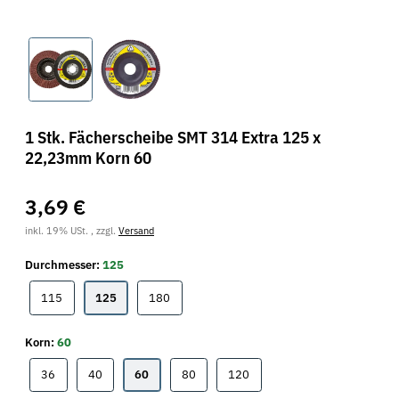
1 Stk. Fächerscheibe SMT 314 Extra 125 x
22,23mm Korn 60
3,69 €
inkl. 19% USt. , zzgl.
Versand
Durchmesser:
125
115
125
180
115
125
180
Korn:
60
36
40
60
80
120
36
40
60
80
120