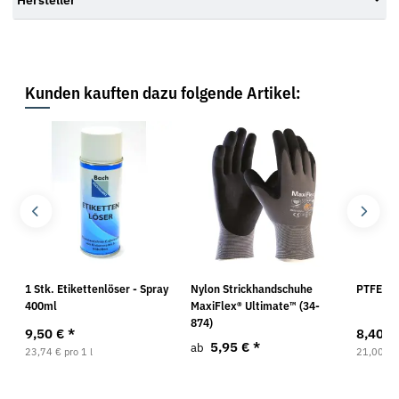
Kunden kauften dazu folgende Artikel:
1 Stk. Etikettenlöser - Spray
Nylon Strickhandschuhe
PTFE Sp
400ml
MaxiFlex® Ultimate™ (34-
874)
9,50 €
*
8,40 €
5,95 €
*
ab
23,74 € pro 1 l
21,00 € p