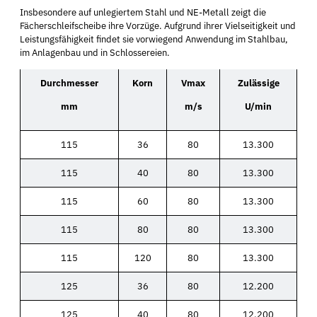
Insbesondere auf unlegiertem Stahl und NE-Metall zeigt die
Fächerschleifscheibe ihre Vorzüge. Aufgrund ihrer Vielseitigkeit und
Leistungsfähigkeit findet sie vorwiegend Anwendung im Stahlbau,
im Anlagenbau und in Schlossereien.
Durchmesser
Korn
Vmax
Zulässige
mm
m/s
U/min
115
36
80
13.300
115
40
80
13.300
115
60
80
13.300
115
80
80
13.300
115
120
80
13.300
125
36
80
12.200
125
40
80
12.200