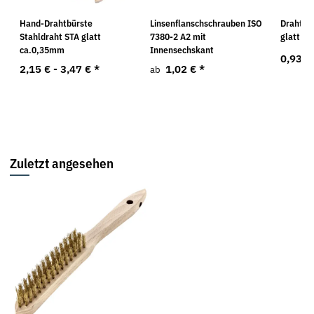
Hand-Drahtbürste
Linsenflanschschrauben ISO
Drahtha
Stahldraht STA glatt
7380-2 A2 mit
glatt F
ca.0,35mm
Innensechskant
0,93 €
2,15 € -
3,47 €
*
1,02 €
*
ab
Zuletzt angesehen