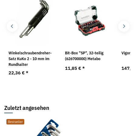
Winkelschraubendreher-
Bit-Box "SP", 32-teilig
Vigor S
Satz KuKo 2 - 10 mm im
(626700000) Metabo
Rundhalter
11,85 €
*
147,5
22,36 €
*
Zuletzt angesehen
Bestseller