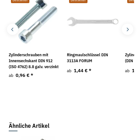
Bestseller
Bestseller
Bestsel
Zylinderschrauben mit
Ringmaulschlüssel DIN
Zylinde
Innensechskant DIN 912
3113A FORUM
(DIN 912
(ISO 4762) 8.8 galv. verzinkt
1,44 €
*
1,0
ab
ab
0,96 €
*
ab
Ähnliche Artikel