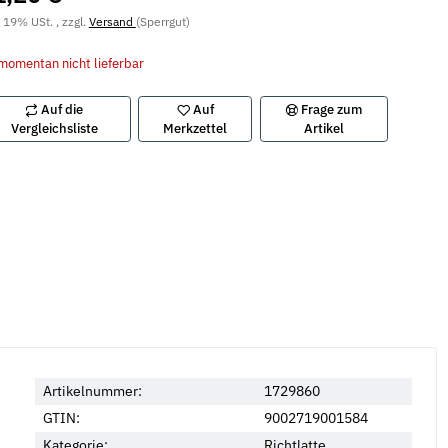
. 19% USt. , zzgl.
Versand
(Sperrgut)
momentan nicht lieferbar
Auf die
Auf
Frage zum
Vergleichsliste
Merkzettel
Artikel
Artikelnummer:
1729860
GTIN:
9002719001584
Kategorie:
Richtlatte