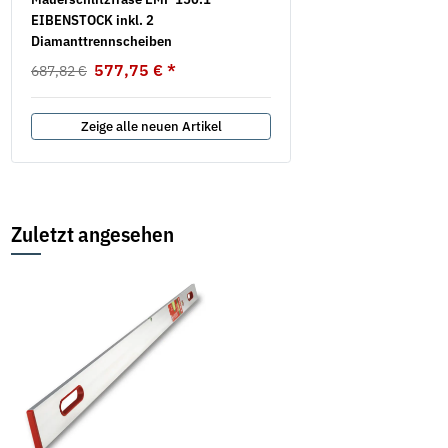
EIBENSTOCK inkl. 2
verzinkt
Diamanttrennscheiben
28,08 € -
59,44 €
*
577,75 €
*
687,82 €
Zeige alle neuen Artikel
Zuletzt angesehen