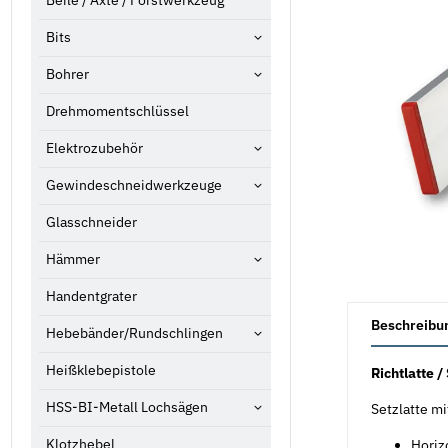
Beile / Äxte / Forstwerkzeug
Bits
Bohrer
Drehmomentschlüssel
Elektrozubehör
Gewindeschneidwerkzeuge
Glasschneider
Hämmer
Handentgrater
weitere Registe
Beschreibu
Hebebänder/Rundschlingen
Heißklebepistole
Richtlatte /
HSS-BI-Metall Lochsägen
Setzlatte mi
Klotzhebel
Horiz