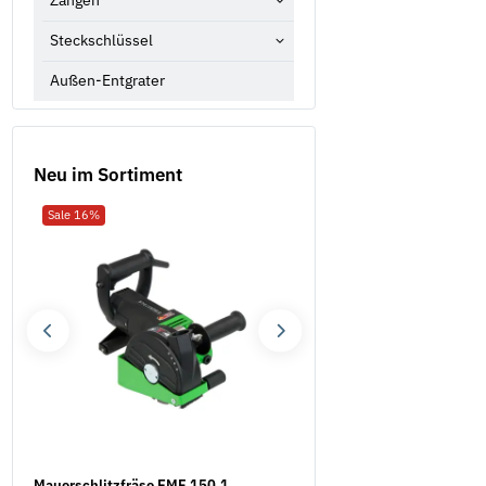
Zangen
Steckschlüssel
Außen-Entgrater
Neu im Sortiment
Sale 16%
Neu
Mauerschlitzfräse EMF 150.1
Sicherungsmuttern DIN 7