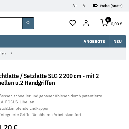
A+
A-
Preise (Brutto)
0
0,00 €
ANGEBOTE
NEU
ffen
chtlatte / Setzlatte SLG 2 200 cm - mit 2
bellen u.2 Handgriffen
Besser, schneller und genauer Ablesen durch patentierte
LA-FOCUS-Libellen
Stoßdämpfende Endkappen
Integrierte Griffe für höheren Arbeitskomfort
1,20 €