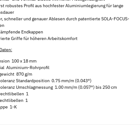
st robustes Profil aus hochfester Aluminiumlegierung für lange
nsdauer
r, schneller und genauer Ablesen durch patentierte SOLA-FOCUS-
len
dämpfende Endkappen
rierte Griffe für höheren Arbeitskomfort
Daten:
sion 100 x 18 mm
ial Aluminium-Rohrprofil
lgewicht 870 g/m
oleranz Standardposition 0.75 mm/m (0.043°)
oleranz Umschlagmessung 1.00 mm/m (0.057°) bis 250 cm
echtlibellen 1
echtlibellen 1
appe 1-K