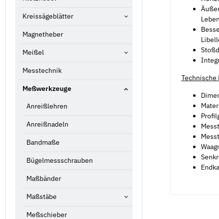
Äußer
Kreissägeblätter
Lebe
Besse
Magnetheber
Libel
Stoß
Meißel
Integ
Messtechnik
Technische 
Meßwerkzeuge
Dimen
Mater
Anreißlehren
Profi
Anreißnadeln
Messt
Messt
Bandmaße
Waagr
Senkr
Bügelmessschrauben
Endk
Maßbänder
Maßstäbe
Meßschieber