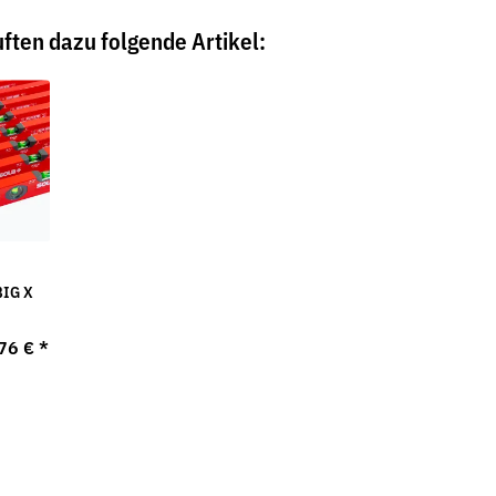
ften dazu folgende Artikel:
BIG X
76 €
*