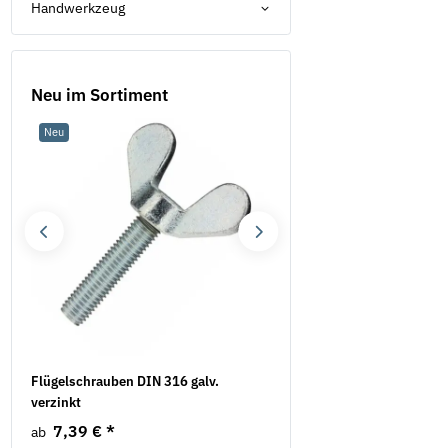
Handwerkzeug
Neu im Sortiment
Neu
Neu
Flügelschrauben DIN 316 galv.
Federringe Form A DIN 1
verzinkt
verzinkt
7,39 €
*
6,38 €
*
ab
ab