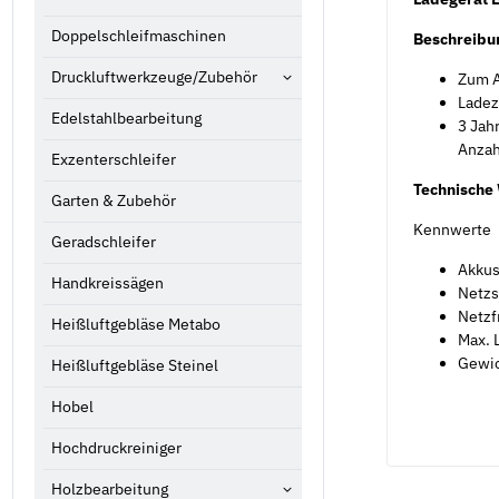
Doppelschleifmaschinen
Beschreibu
Druckluftwerkzeuge/Zubehör
Zum A
Ladez
Edelstahlbearbeitung
3 Jah
Anzah
Exzenterschleifer
Technische
Garten & Zubehör
Kennwerte
Geradschleifer
Akkus
Handkreissägen
Netzs
Netzf
Heißluftgebläse Metabo
Max. 
Gewic
Heißluftgebläse Steinel
Hobel
Hochdruckreiniger
Holzbearbeitung