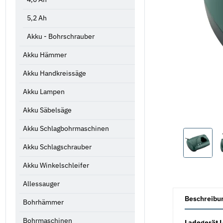
5,2 Ah
Akku - Bohrschrauber
Akku Hämmer
Akku Handkreissäge
Akku Lampen
Akku Säbelsäge
Akku Schlagbohrmaschinen
Akku Schlagschrauber
Akku Winkelschleifer
Allessauger
weitere Registe
Beschreibu
Bohrhämmer
Bohrmaschinen
Ladegerät L