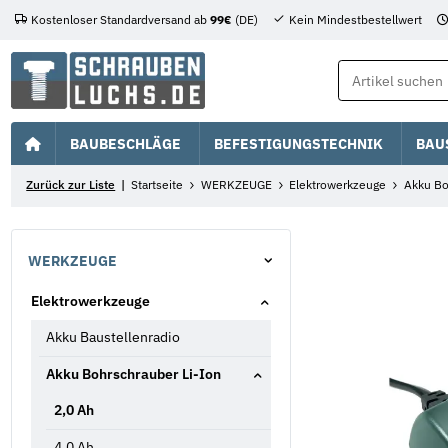
Kostenloser Standardversand ab
99€
(DE)
Kein Mindestbestellwert
BAUBESCHLÄGE
BEFESTIGUNGSTECHNIK
BAU
Zurück zur Liste
Startseite
WERKZEUGE
Elektrowerkzeuge
Akku Bo
WERKZEUGE
Elektrowerkzeuge
Akku Baustellenradio
Akku Bohrschrauber Li-Ion
2,0 Ah
4,0 Ah