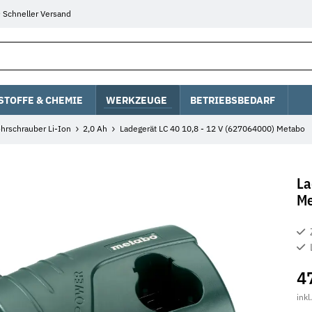
Schneller Versand
STOFFE & CHEMIE
WERKZEUGE
BETRIEBSBEDARF
hrschrauber Li-Ion
2,0 Ah
Ladegerät LC 40 10,8 - 12 V (627064000) Metabo
La
Me
4
inkl