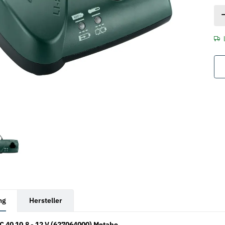
rkarten anzeigen
ng
Hersteller
C 40 10,8 - 12 V (627064000) Metabo