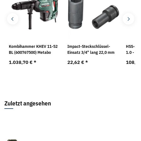
i
Kombihammer KHEV 11-52
Impact-Steckschlüssel-
HSS-Spir
BL (600767500) Metabo
Einsatz 3/4" lang 22,0 mm
1.0 - 5.
1.038,70 €
*
22,62 €
*
108,5
Zuletzt angesehen