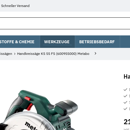
Schneller Versand
STOFFE & CHEMIE
WERKZEUGE
BETRIEBSBEDARF
issägen
Handkreissäge KS 55 FS (600955000) Metabo
Ha
2
inkl