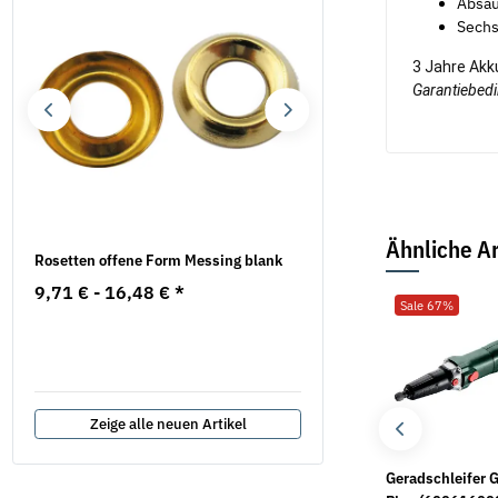
Absau
Sechs
3 Jahre Akk
Garantiebed
Ähnliche Ar
Rosetten offene Form Messing blank
200 Stück Fensterbanks
natur Blechgewinde Kreu
9,71 € -
16,48 €
*
Sale 67%
3,9 x 19
7,36 €
*
0,04 € pro 1 Stück
Zeige alle neuen Artikel
2K-
1 Stk. Enteiser-Spray
Geradschleifer 