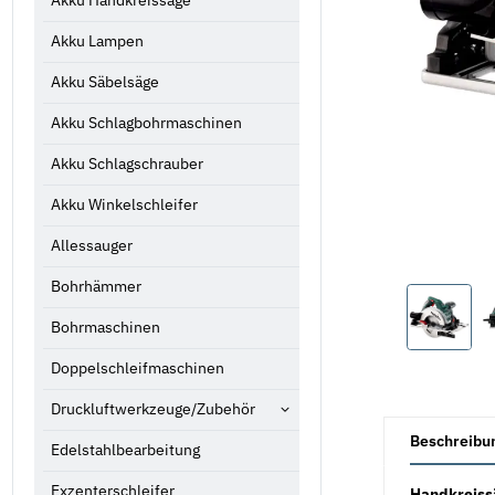
Akku Handkreissäge
Akku Lampen
Akku Säbelsäge
Akku Schlagbohrmaschinen
Akku Schlagschrauber
Akku Winkelschleifer
Allessauger
Bohrhämmer
Bohrmaschinen
Doppelschleifmaschinen
Druckluftwerkzeuge/Zubehör
weitere Registe
Beschreibu
Edelstahlbearbeitung
Exzenterschleifer
Handkreiss