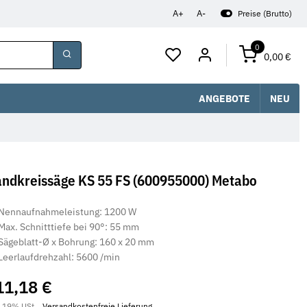
A+
A-
Preise (Brutto)
0
0,00 €
ANGEBOTE
NEU
ndkreissäge KS 55 FS (600955000) Metabo
Nennaufnahmeleistung: 1200 W
Max. Schnitttiefe bei 90°: 55 mm
Sägeblatt-Ø x Bohrung: 160 x 20 mm
Leerlaufdrehzahl: 5600 /min
11,18 €
. 19% USt. ,
Versandkostenfreie Lieferung