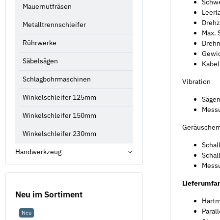
Schwe
Mauernutfräsen
Leerl
Drehz
Metalltrennschleifer
Max. 
Rührwerke
Dreh
Gewic
Säbelsägen
Kabel
Schlagbohrmaschinen
Vibration
Winkelschleifer 125mm
Sägen
Messu
Winkelschleifer 150mm
Geräuschem
Winkelschleifer 230mm
Schal
Handwerkzeug
Schal
Messu
Lieferumfa
Neu im Sortiment
Hartm
Paral
Neu
Neu