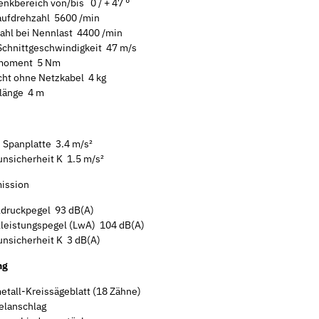
nkbereich von/bis ‌ 0 / + 47 °
aufdrehzahl 5600 /min
ahl bei Nennlast 4400 /min
Schnittgeschwindigkeit 47 m/s
moment 5 Nm
ht ohne Netzkabel 4 kg
länge 4 m
 Spanplatte 3.4 m/s²
nsicherheit K 1.5 m/s²
ission
ldruckpegel 93 dB(A)
lleistungspegel (LwA) 104 dB(A)
nsicherheit K 3 dB(A)
ng
etall-Kreissägeblatt (18 Zähne)
lelanschlag
Sale 16%
Neu