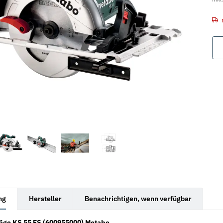
rkarten anzeigen
ng
Hersteller
Benachrichtigen, wenn verfügbar
äge KS 55 FS (600955000) Metabo