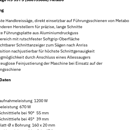
ng
te Handkreissäge, direkt einsetzbar auf Führungsschienen von Metabo
nderen Herstellern für präzise, lange Schnitte
te Führungsplatte aus Aluminiumdruckguss
bereich mit rutschfester Softgrip-Oberfläche
ichtbarer Schnittanzeiger zum Sägen nach Anriss
sition nachjustierbar für höchste Schnittgenauigkeit
gmöglichkeit durch Anschluss eines Allessaugers
euglose Feinjustierung der Maschine bei Einsatz auf der
ngsschiene
 Daten
ufnahmeleistung 1200 W
eleistung 670 W
Schnitttiefe bei 90° 55 mm
Schnitttiefe bei 45° 39 mm
latt-Ø x Bohrung 160 x 20 mm