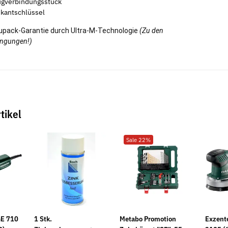
gverbindungsstück
kantschlüssel
upack-Garantie durch Ultra-M-Technologie
(Zu den
ingungen!)
tikel
chrauben
Mauerschlitzfräse EMF 150.1
Unterlegsche
zschlitz A2
EIBENSTOCK inkl. 2
Messing
Sale 22%
Diamanttrennscheiben
1,29 €
ab
577,75 €
*
687,82 €
GE 710
1 Stk.
Metabo Promotion
Exzent