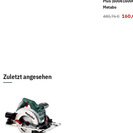
Hochleistungskleber
"Blitz"-40°C
Plus (60061600
Megabond 2000 -
(Scheibenenteiser)
Metabo
Inhalt: 25 g
400ml
160,
480,76 €
10,56 €
*
5,02 €
*
422,40 € pro 1 kg
12,55 € pro 1 l
Zuletzt angesehen