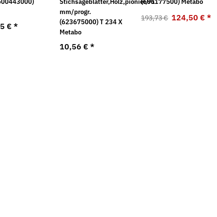
600443000)
Stichsägeblätter,Holz,pionier,91
(606177500) Metabo
o
mm/progr.
124,50 €
*
193,73 €
(623675000) T 234 X
85 €
*
Metabo
10,56 €
*