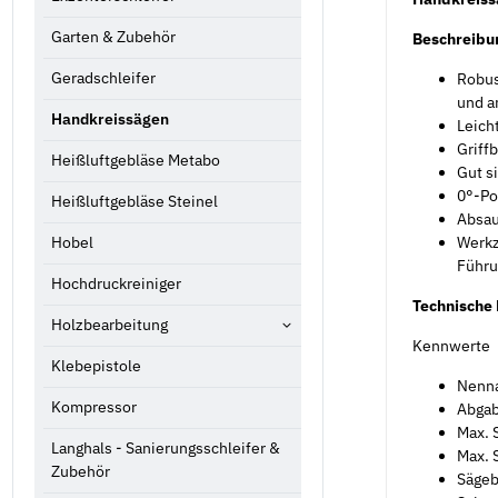
Garten & Zubehör
Beschreibu
Geradschleifer
Robus
und a
Handkreissägen
Leich
Griff
Heißluftgebläse Metabo
Gut s
0°-Po
Heißluftgebläse Steinel
Absau
Hobel
Werkz
Führu
Hochdruckreiniger
Technische
Holzbearbeitung
Kennwerte
Klebepistole
Nenna
Kompressor
Abgab
Max. 
Langhals - Sanierungsschleifer &
Max. 
Zubehör
Sägeb