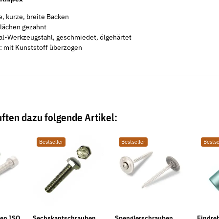
e, kurze, breite Backen
flächen gezahnt
al-Werkzeugstahl, geschmiedet, ölgehärtet
e: mit Kunststoff überzogen
ften dazu folgende Artikel:
Bestseller
Bestseller
Bestse
ben ISO
Sechskantschrauben
Spenglerschrauben
Eindre