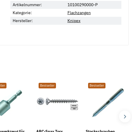
Artikelnummer:
10100290000-P
Kategorie:
Flachzangen
Hersteller:
Knipex
ller
Bestseller
Bestseller
hwerkzeug für
ABC-Spax Torx
Stockschrauben