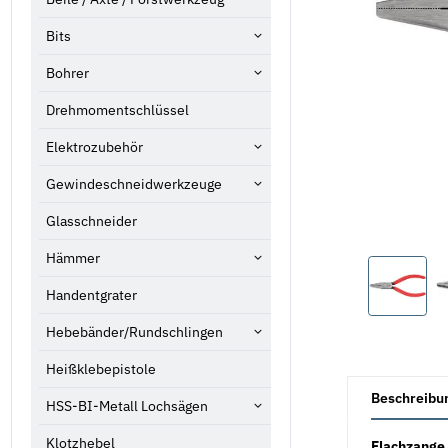
Bits
Bohrer
Drehmomentschlüssel
Elektrozubehör
Gewindeschneidwerkzeuge
Glasschneider
Hämmer
Handentgrater
Hebebänder/Rundschlingen
Heißklebepistole
weitere Registe
Beschreibu
HSS-BI-Metall Lochsägen
Klotzhebel
Flachzange