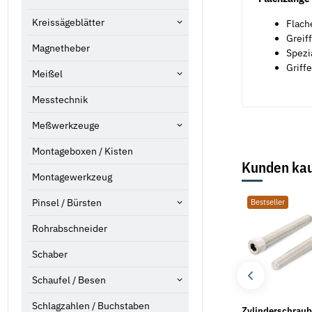
Kreissägeblätter
Flach
Greif
Magnetheber
Spezi
Griff
Meißel
Messtechnik
Meßwerkzeuge
Montageboxen / Kisten
Kunden kau
Montagewerkzeug
Pinsel / Bürsten
Bestseller
Bestseller
Bestseller
Rohrabschneider
Schaber
Schaufel / Besen
Schlagzahlen / Buchstaben
Blindnieten Edelstahl
Unterlegscheiben DIN
Zylinderschrau