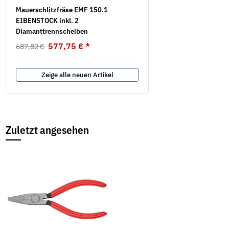
Mauerschlitzfräse EMF 150.1
Spannschlossmutter DIN 
EIBENSTOCK inkl. 2
verzinkt
Diamanttrennscheiben
2,05 €
*
ab
577,75 €
*
687,82 €
Zeige alle neuen Artikel
Zuletzt angesehen