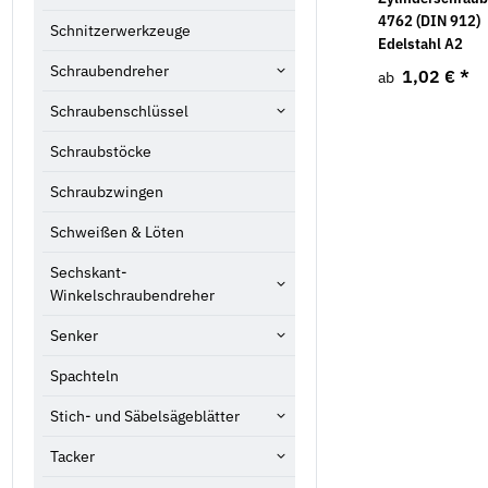
A2/A2 Flachkopf ISO
9021 galv. verzinkt
4762 (DIN 912)
Schnitzerwerkzeuge
15983
Edelstahl A2
1,02 €
*
ab
Schraubendreher
7,68 €
*
1,02 €
*
ab
ab
Schraubenschlüssel
Schraubstöcke
Schraubzwingen
Schweißen & Löten
Sechskant-
Winkelschraubendreher
Senker
Spachteln
Stich- und Säbelsägeblätter
Tacker