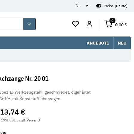
A+
A-
Preise (Brutto)
0
0,00 €
ANGEBOTE
NEU
achzange Nr. 20 01
Spezial-Werkzeugstahl, geschmiedet, ölgehärtet
Griffe: mit Kunststoff überzogen
13,74 €
. 19% USt. , zzgl.
Versand
nge: