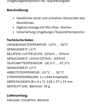
Umgebungstemperatur mit Taupunktangabe
Beschreibung:
Handliches Gerät zum schnellen Überprüfen des
Raumklimas
Digitale Anzeige mit Min./Max.-Werten
Umschaltung Umgebungs-/Taupunkttemperatur
Technische Daten
UMGEBUNGSTEMPERATUR: -10°C ... 50°C
GENAUIGKEIT: ±1°C
RELATIVE LUFTFEUCHTE: 20%rH ... 99%rH
GENAUIGKEIT: ±5%rH (25%rH...85%rH)
TAUPUNKTTEMPERATUR: -28,5°C ... 47,5°C
GENAUIGKEIT: ±2°C
ARBEITSTEMPERATUR: -10 °C ... 50 °C
STROMVERSORGUNG: 1 x LR44 Knopfzelle
ABMESSUNGEN (B x H x T): 138 x 27 x 19 mm
GEWICHT (inkl. Batterie): 38 g
Lieferumfang:
Inklusive: ClimaPilot, Batterie