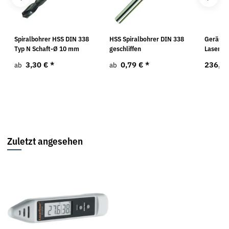
8
Spiralbohrer HSS DIN 338
HSS Spiralbohrer DIN 338
Geräusc
Typ N Schaft-Ø 10 mm
geschliffen
Laserli
3,30 €
*
0,79 €
*
236,8
ab
ab
Zuletzt angesehen