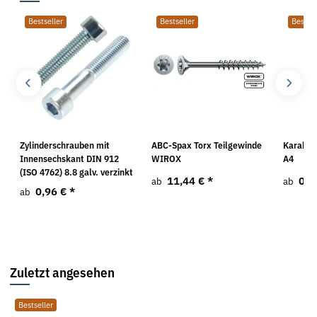
Bestseller
Bestseller
Bestsel
Zylinderschrauben mit
ABC-Spax Torx Teilgewinde
Karabin
Innensechskant DIN 912
WIROX
A4
(ISO 4762) 8.8 galv. verzinkt
11,44 €
*
0,6
ab
ab
0,96 €
*
ab
Zuletzt angesehen
Bestseller