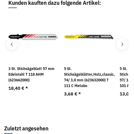
Kunden kauften dazu folgende Artikel:
3 St. Stichsägeblatt 57 mm
5 St.
5 St.
Edelstahl T 118 AHM
Stichsägeblätter,Holz,classic,
Stichsäg
(623662000)
74/ 3,0 mm (623632000) T
57/ 1,4
111 C Metabo
101 AOF
18,40 €
*
3,68 €
*
13,01
Zuletzt angesehen