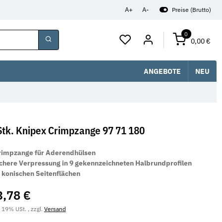
A+
A-
Preise (Brutto)
0
0,00 €
ANGEBOTE
NEU
Stk. Knipex Crimpzange 97 71 180
rimpzange für Aderendhülsen
ichere Verpressung in 9 gekennzeichneten Halbrundprofilen
 konischen Seitenflächen
3,78 €
. 19% USt. , zzgl.
Versand