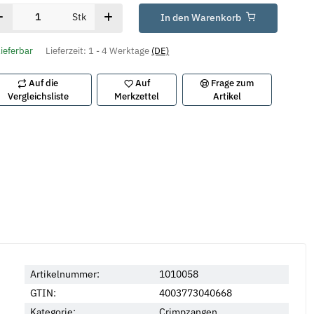
Stk
In den Warenkorb
lieferbar
Lieferzeit:
1 - 4 Werktage
(DE)
Auf die
Auf
Frage zum
Vergleichsliste
Merkzettel
Artikel
Artikelnummer:
1010058
GTIN:
4003773040668
Kategorie:
Crimpzangen