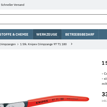
Schneller Versand
STOFFE & CHEMIE
WERKZEUGE
BETRIEBSBEDARF
Crimpzangen
1 Stk. Knipex Crimpzange 97 71 180
1 
- C
- s
mit
3
inkl