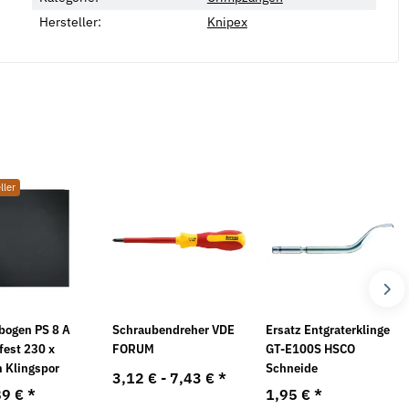
Hersteller:
Knipex
ller
fbogen PS 8 A
Schraubendreher VDE
Ersatz Entgraterklinge
fest 230 x
FORUM
GT-E100S HSCO
Klingspor
Schneide
3,12 € -
7,43 €
*
89 €
*
1,95 €
*