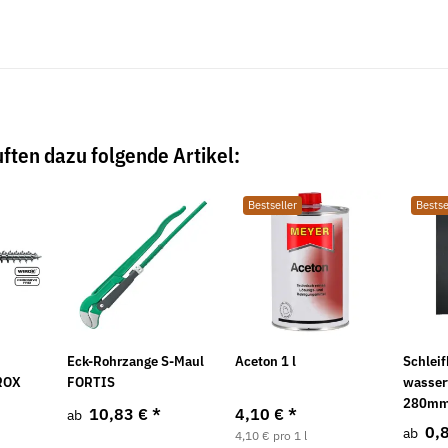
ften dazu folgende Artikel:
Bestseller
Bestse
Eck-Rohrzange S-Maul
Aceton 1 l
Schlei
ROX
FORTIS
wasser
280mm 
10,83 €
*
4,10 €
*
ab
0,
ab
4,10 € pro 1 l