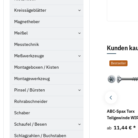
Kreissägeblätter
Magnetheber
Meißel
Messtechnik
Kunden kau
Meßwerkzeuge
Bestseller
Bestseller
Bestseller
Montageboxen / Kisten
Montagewerkzeug
Pinsel / Bürsten
Rohrabschneider
Linsenflanschschrauben
GRATTEC 3,2mm
ABC-Spax Torx
Schaber
ISO 7380-2 A2 mit
Entgrater Ratio EL-
Teilgewinde WI
Innensechskant
EO2000
Schaufel / Besen
11,44 €
*
ab
1,02 €
*
4,33 €
*
ab
Schlagzahlen / Buchstaben