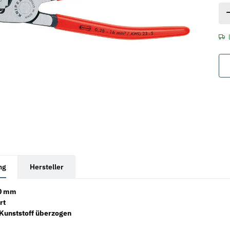
rkarten anzeigen
ng
Hersteller
80 mm
rt
t Kunststoff überzogen