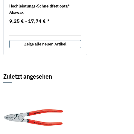
.
Hochleistungs-Schneidfett opta®
Mauerschlitzfräse EMF 1
Akawax
EIBENSTOCK inkl. 2
Diamanttrennscheiben
9,25 € -
17,74 €
*
577,75 €
*
687,82 €
Zeige alle neuen Artikel
Zuletzt angesehen