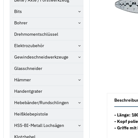
Beile / Äxte / Forstwerkzeug
Bits
Bohrer
Drehmomentschlüssel
Elektrozubehör
Gewindeschneidwerkzeuge
Glasschneider
Hämmer
Handentgrater
weitere Registe
Beschreibu
Hebebänder/Rundschlingen
Heißklebepistole
- Länge: 1
- Kopf polie
HSS-BI-Metall Lochsägen
- Griffe mi
Klotzhebel