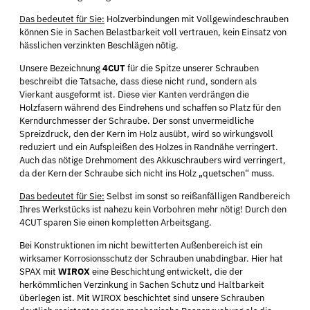
Das bedeutet für Sie:
Holzverbindungen mit Vollgewindeschrauben
können Sie in Sachen Belastbarkeit voll vertrauen, kein Einsatz von
hässlichen verzinkten Beschlägen nötig.
Unsere Bezeichnung
4CUT
für die Spitze unserer Schrauben
beschreibt die Tatsache, dass diese nicht rund, sondern als
Vierkant ausgeformt ist. Diese vier Kanten verdrängen die
Holzfasern während des Eindrehens und schaffen so Platz für den
Kerndurchmesser der Schraube. Der sonst unvermeidliche
Spreizdruck, den der Kern im Holz ausübt, wird so wirkungsvoll
reduziert und ein Aufspleißen des Holzes in Randnähe verringert.
Auch das nötige Drehmoment des Akkuschraubers wird verringert,
da der Kern der Schraube sich nicht ins Holz „quetschen“ muss.
Das bedeutet für Sie:
Selbst im sonst so reißanfälligen Randbereich
Ihres Werkstücks ist nahezu kein Vorbohren mehr nötig! Durch den
4CUT sparen Sie einen kompletten Arbeitsgang.
Bei Konstruktionen im nicht bewitterten Außenbereich ist ein
wirksamer Korrosionsschutz der Schrauben unabdingbar. Hier hat
SPAX mit
WIROX
eine Beschichtung entwickelt, die der
herkömmlichen Verzinkung in Sachen Schutz und Haltbarkeit
überlegen ist. Mit WIROX beschichtet sind unsere Schrauben