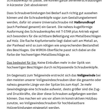
Schraubenkopf ist passé, Sie können ganze Serienverschraubungen
in kürzester Zeit absolvieren!
Dass Schraubverbindungen bei Bedarf auch richtig gut aussehen
können und die Schraubenköpfe sogar zum Gestaltungselement
werden, dafür ist unsere Universalschraube mit
Halbrundkopf
(auch Panhead genannt) ein Garant. Die nahezu kugelförmige
Ausformung des Schraubenkopfes mit T-STAR plus Antrieb eignet
sich besonders für die sichtbare Befestigung von Metallbeschlägen
auf Holz. Die flache Kopfunterseite liegt dabei satt am Metall an,
der Panhead wird so zum nötigen wie ansprechenden Bestandteil
des Beschlages. Die WIROX-Oberfläche passt sich dabei an die
Farbe der hochwertigen Metallbeschläge an.
Das bedeutet für Sie:
Keine Einbußen mehr in der Optik von
hochwertigen Beschlägen durch nichtpassende Schraubenköpfe.
Im Gegensatz zum Teilgewinde erstreckt sich das
Vollgewinde
bei
den meisten unserer Vollgewindeschrauben über die gesamte oder
nahezu gesamte Länge von der Spitze bis zum Kopf. Je mehr
Gewindegänge eine Schraube aufweist, desto größer sind die Zug-
und Druckkräfte, die über diese Schrauben aufgefangen werden
können. Das machen wir uns vor allem im konstruktiven Holzbau
zunutze, wo Vollgewindeschrauben für hochbelastbare
Holzverbindungen eingesetzt werden.