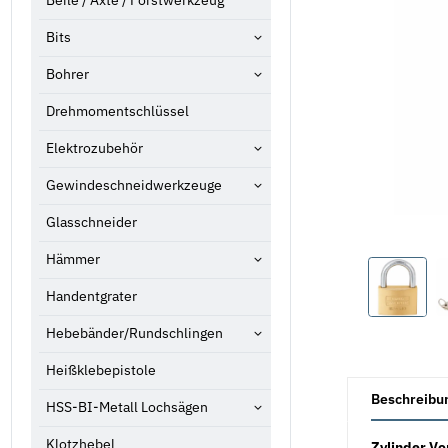
Beile / Äxte / Forstwerkzeug
Bits
Bohrer
Drehmomentschlüssel
Elektrozubehör
Gewindeschneidwerkzeuge
Glasschneider
Hämmer
Handentgrater
Hebebänder/Rundschlingen
Heißklebepistole
weitere Registe
Beschreibu
HSS-BI-Metall Lochsägen
Klotzhebel
Zylinder V