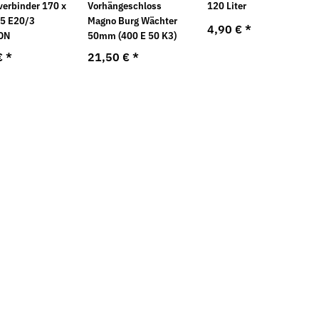
verbinder 170 x
Vorhängeschloss
120 Liter
95 E20/3
Magno Burg Wächter
4,90 €
*
ON
50mm (400 E 50 K3)
€
*
21,50 €
*