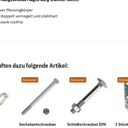
ver Messingkörper
 doppelt verriegelt und stahlhart
werk rostfrei
ften dazu folgende Artikel:
Bestseller
Bestseller
Bestse
Sechskantschrauben
Schloßschrauben DIN
1 Stüc