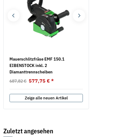
Mauerschlitzfräse EMF 150.1
Federringe DIN 7980 galv.
EIBENSTOCK inkl. 2
4,49 €
*
ab
Diamanttrennscheiben
577,75 €
*
687,82 €
Zeige alle neuen Artikel
Zuletzt angesehen