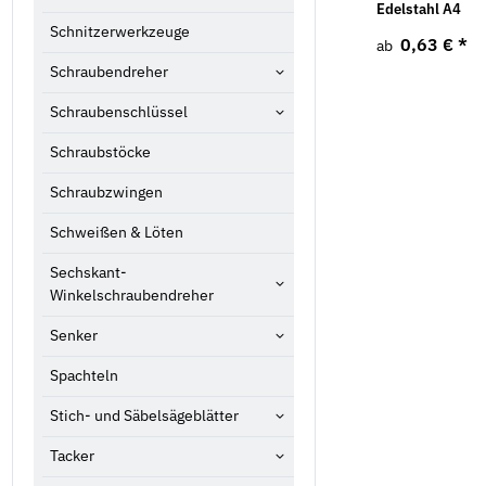
120 Liter
9021 galv. verzinkt
Edelstahl A4
Schnitzerwerkzeuge
4,90 €
*
1,02 €
*
0,63 €
*
ab
ab
Schraubendreher
Schraubenschlüssel
Schraubstöcke
Schraubzwingen
Schweißen & Löten
Sechskant-
Winkelschraubendreher
Senker
Spachteln
Stich- und Säbelsägeblätter
Tacker