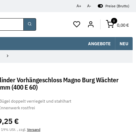
A+
A-
Preise (Brutto)
0
0,00 €
ANGEBOTE
NEU
linder Vorhängeschloss Magno Burg Wächter
mm (400 E 60)
Bügel doppelt verriegelt und stahlhart
Innenwerk rostfrei
9,25 €
. 19% USt. , zzgl.
Versand