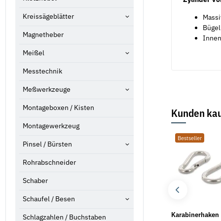
Kreissägeblätter
Massi
Bügel
Magnetheber
Innen
Meißel
Messtechnik
Meßwerkzeuge
Montageboxen / Kisten
Kunden kau
Montagewerkzeug
Bestseller
Bestseller
Bestseller
Pinsel / Bürsten
Rohrabschneider
Schaber
Schaufel / Besen
1 Rolle Müllsäcke blau
Unterlegscheiben DIN
Karabinerhaken
Schlagzahlen / Buchstaben