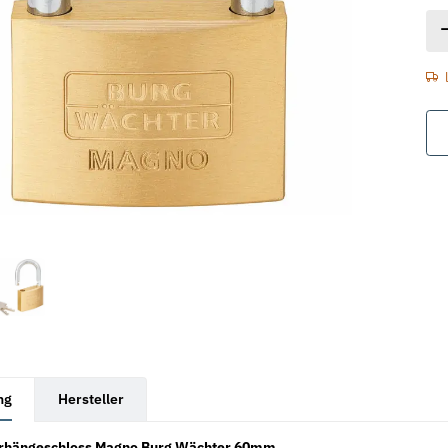
rkarten anzeigen
ng
Hersteller
orhängeschloss Magno Burg Wächter 60mm