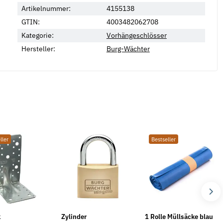
Artikelnummer:
4155138
GTIN:
4003482062708
Kategorie:
Vorhängeschlösser
Hersteller:
Burg-Wächter
ller
Bestseller
k
Zylinder
1 Rolle Müllsäcke blau