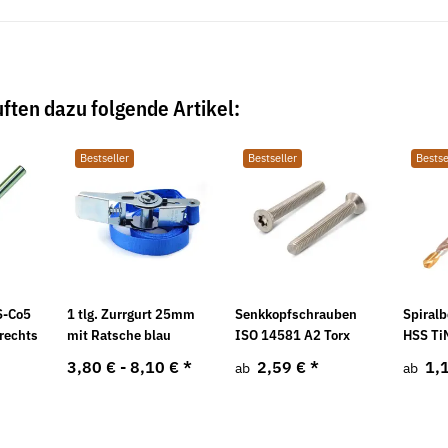
ften dazu folgende Artikel:
Bestseller
Bestseller
Bestse
S-Co5
1 tlg. Zurrgurt 25mm
Senkkopfschrauben
Spiral
 rechts
mit Ratsche blau
ISO 14581 A2 Torx
HSS T
3,80 € -
8,10 €
*
2,59 €
*
1,
ab
ab