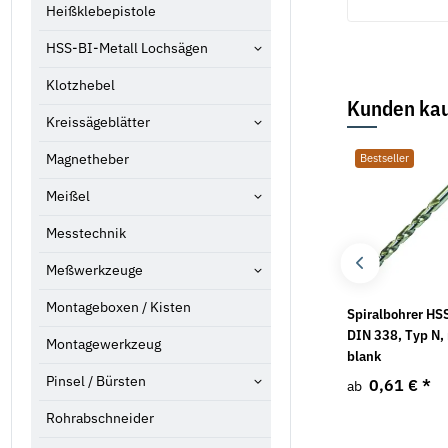
Heißklebepistole
HSS-BI-Metall Lochsägen
Klotzhebel
Kunden kau
Kreissägeblätter
Bestseller
Magnetheber
Bestseller
Meißel
Messtechnik
Meßwerkzeuge
Montageboxen / Kisten
Sechskantmuttern DIN
Schneideisen DIN 223
Spiralbohrer HS
934 A2
HSSE 6G
DIN 338, Typ N,
Montagewerkzeug
blank
0,59 €
*
9,82 €
*
ab
ab
Pinsel / Bürsten
0,61 €
*
ab
Rohrabschneider