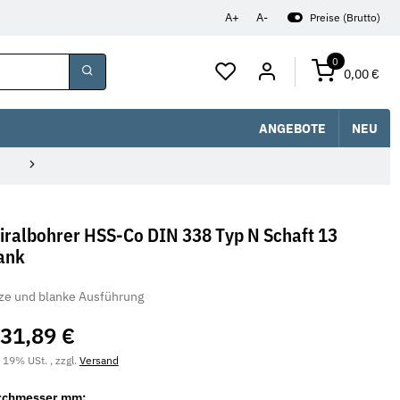
A+
A-
Preise (Brutto)
0
0,00 €
ANGEBOTE
NEU
iralbohrer HSS-Co DIN 338 Typ N Schaft 13
ank
ze und blanke Ausführung
31,89 €
. 19% USt. , zzgl.
Versand
rchmesser mm: