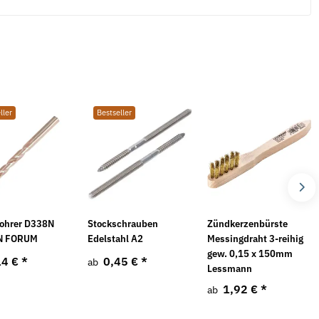
ller
Bestseller
bohrer D338N
Stockschrauben
Zündkerzenbürste
iN FORUM
Edelstahl A2
Messingdraht 3-reihig
gew. 0,15 x 150mm
14 €
*
0,45 €
*
ab
Lessmann
1,92 €
*
ab