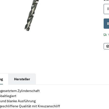
B
x
B
rkarten anzeigen
ng
Hersteller
bgesetztem Zylinderschaft
baltlegiert
 und blanke Ausführung
geschliffene Qualität mit Kreuzanschliff