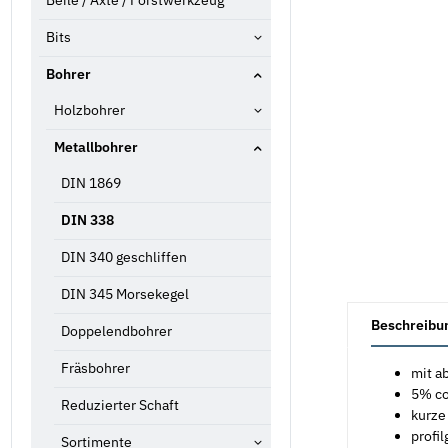
Beile / Äxte / Forstwerkzeug
Bits
Bohrer
Holzbohrer
Metallbohrer
DIN 1869
DIN 338
DIN 340 geschliffen
DIN 345 Morsekegel
weitere Registe
Beschreibu
Doppelendbohrer
Fräsbohrer
mit a
5% co
Reduzierter Schaft
kurze
profil
Sortimente