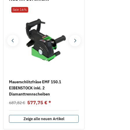
Sale 16%
Neu
Mauerschlitzfräse EMF 150.1
Hochleistungs-Schneidfet
EIBENSTOCK inkl. 2
Akawax
Diamanttrennscheiben
9,25 € -
17,74 €
*
577,75 €
*
687,82 €
Zeige alle neuen Artikel