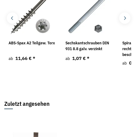
ABS-Spax A2 Teilgew. Torx
Sechskantschrauben DIN
Spiralbo
931 8.8 galv. verzinkt
rechts p
beschich
11,66 €
*
1,07 €
*
ab
ab
0,5
ab
Zuletzt angesehen