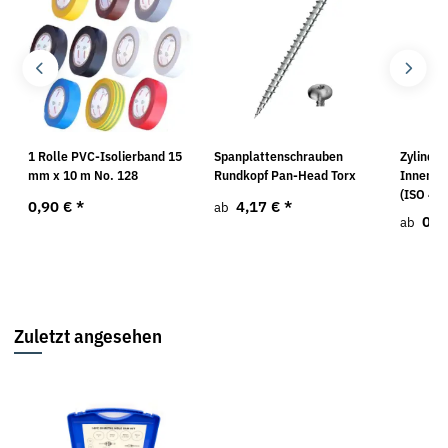
1 Rolle PVC-Isolierband 15
Spanplattenschrauben
Zylinde
mm x 10 m No. 128
Rundkopf Pan-Head Torx
Innense
(ISO 476
0,90 €
*
4,17 €
*
ab
0,9
ab
Zuletzt angesehen