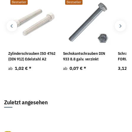
Bestseller
Bestseller
Zylinderschrauben ISO 4762
Sechskantschrauben DIN
Schraub
(DIN 912) Edelstahl A2
933 8.8 galv. verzinkt
FORUM
1,02 €
*
0,07 €
*
3,12 €
ab
ab
Zuletzt angesehen