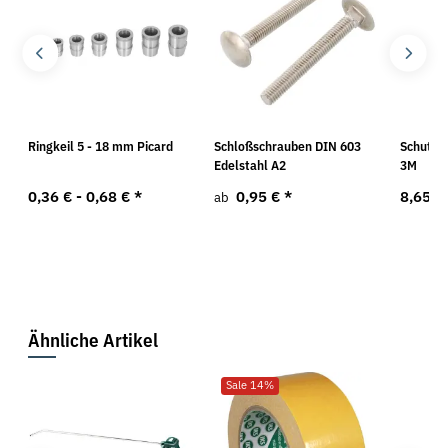
Ringkeil 5 - 18 mm Picard
Schloßschrauben DIN 603
Schutzbr
Edelstahl A2
3M
0,36 € -
0,68 €
*
0,95 €
*
8,65 €
ab
Ähnliche Artikel
Sale 14%