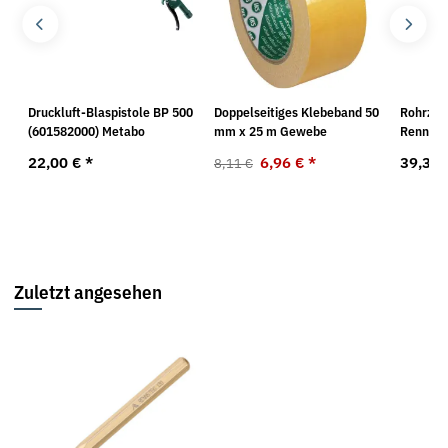
Druckluft-Blaspistole BP 500
Doppelseitiges Klebeband 50
Rohrzan
(601582000) Metabo
mm x 25 m Gewebe
Rennste
22,00 €
*
6,96 €
*
39,37
8,11 €
Zuletzt angesehen