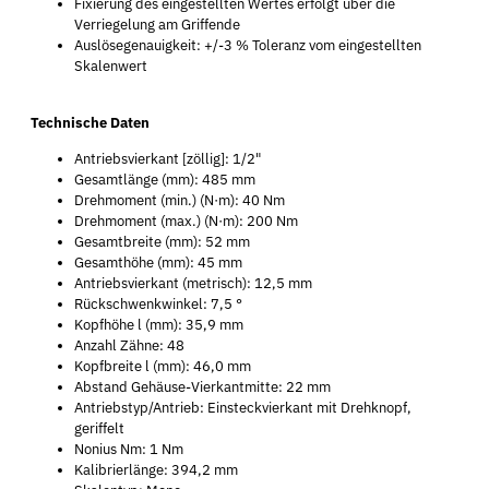
Fixierung des eingestellten Wertes erfolgt über die
Verriegelung am Griffende
Auslösegenauigkeit: +/-3 % Toleranz vom eingestellten
Skalenwert
Technische Daten
Antriebsvierkant [zöllig]: 1/2"
Gesamtlänge (mm): 485 mm
Drehmoment (min.) (N·m): 40 Nm
Drehmoment (max.) (N·m): 200 Nm
Gesamtbreite (mm): 52 mm
Gesamthöhe (mm): 45 mm
Antriebsvierkant (metrisch): 12,5 mm
Rückschwenkwinkel: 7,5 °
Kopfhöhe l (mm): 35,9 mm
Anzahl Zähne: 48
Kopfbreite l (mm): 46,0 mm
Abstand Gehäuse-Vierkantmitte: 22 mm
Antriebstyp/Antrieb: Einsteckvierkant mit Drehknopf,
geriffelt
Nonius Nm: 1 Nm
Kalibrierlänge: 394,2 mm