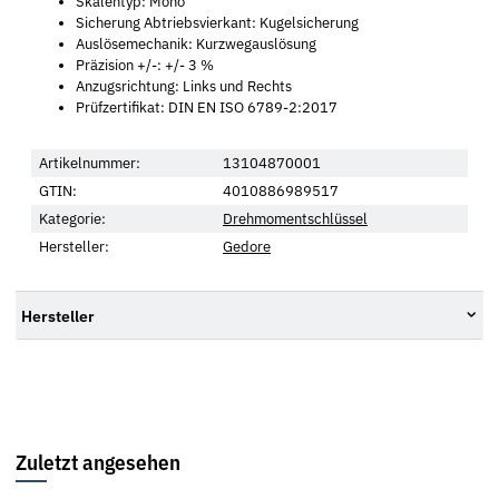
Skalentyp: Mono
Sicherung Abtriebsvierkant: Kugelsicherung
Auslösemechanik: Kurzwegauslösung
Präzision +/-: +/- 3 %
Anzugsrichtung: Links und Rechts
Prüfzertifikat: DIN EN ISO 6789-2:2017
Artikelnummer:
13104870001
GTIN:
4010886989517
Kategorie:
Drehmomentschlüssel
Hersteller:
Gedore
Hersteller
Zuletzt angesehen