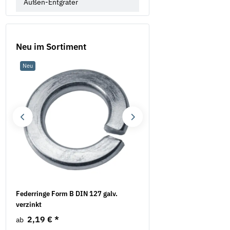
Außen-Entgrater
Neu im Sortiment
Neu
Neu
.
Federringe Form B DIN 127 galv.
Flügelmuttern Stahl verzi
verzinkt
Ausführung
2,19 €
*
5,22 €
*
ab
ab