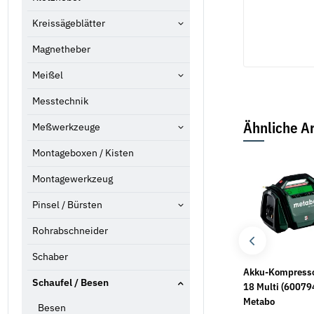
Kreissägeblätter
Magnetheber
Meißel
Messtechnik
Ähnliche Ar
Meßwerkzeuge
Montageboxen / Kisten
Montagewerkzeug
Pinsel / Bürsten
Rohrabschneider
Schaber
1 Stk.
Säbelsäge SSEP 1400
Akku-Kompress
Schaufel / Besen
Elektronikzangen-Etui
MVT (606178500)
18 Multi (60079
6-teilig 00 20 16 P
Metabo
Metabo
Besen