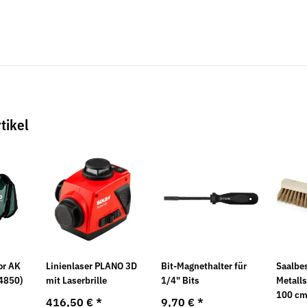
tikel
or AK
Linienlaser PLANO 3D
Bit-Magnethalter für
Saalbe
4850)
mit Laserbrille
1/4" Bits
Metalls
100 c
416,50 €
*
9,70 €
*