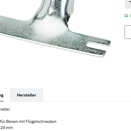
rkarten anzeigen
ng
Hersteller
halter
 für Besen mit Flügelschrauben
Ø 24 mm