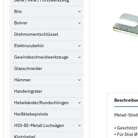
Beile / Äxte / Forstwerkzeug
Bits
Bohrer
Drehmomentschlüssel
Elektrozubehör
Gewindeschneidwerkzeuge
Glasschneider
Hämmer
Handentgrater
weitere Registe
Beschreibu
Hebebänder/Rundschlingen
Heißklebepistole
Metall-Stiel
HSS-BI-Metall Lochsägen
• Geschlitzt
• Für Stiel 
Klotzhebel