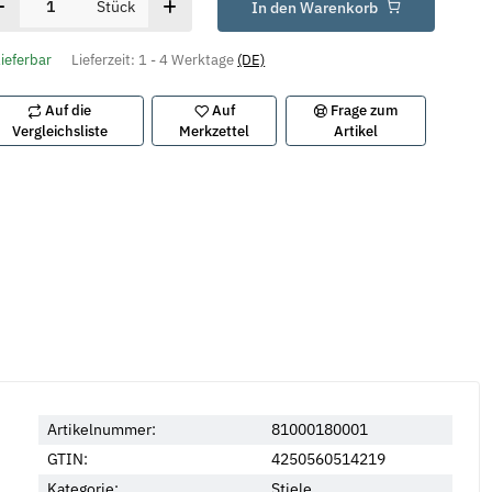
Stück
In den Warenkorb
lieferbar
Lieferzeit:
1 - 4 Werktage
(DE)
Auf die
Auf
Frage zum
Vergleichsliste
Merkzettel
Artikel
Artikelnummer:
81000180001
GTIN:
4250560514219
Kategorie:
Stiele