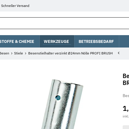
Schneller Versand
STOFFE & CHEMIE
WERKZEUGE
BETRIEBSBEDARF
 Besen
Stiele
Besenstielhalter verzinkt Ø24mm Nölle PROFI BRUSH
Be
B
Bes
1
inkl