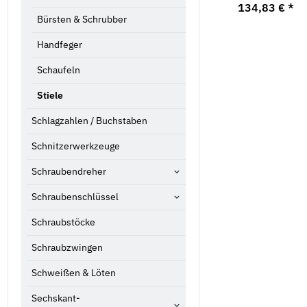
341,11 €
*
339,23 €
*
134,83 €
*
Bürsten & Schrubber
Handfeger
Schaufeln
Stiele
Schlagzahlen / Buchstaben
Schnitzerwerkzeuge
Schraubendreher
Schraubenschlüssel
Schraubstöcke
Schraubzwingen
Schweißen & Löten
Sechskant-