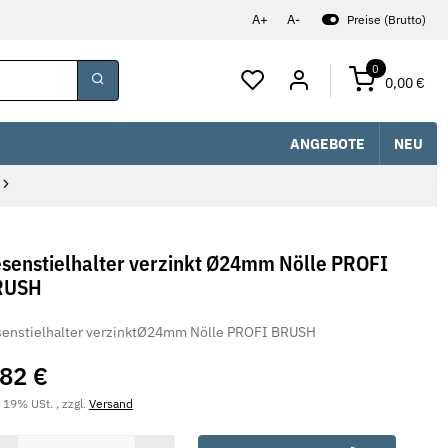
A+
A-
Preise (Brutto)
0
0,00 €
ANGEBOTE
NEU
senstielhalter verzinkt Ø24mm Nölle PROFI
RUSH
enstielhalter verzinktØ24mm Nölle PROFI BRUSH
,82 €
. 19% USt. , zzgl.
Versand