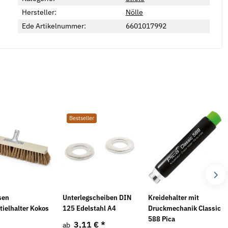
Hersteller:
Nölle
Ede Artikelnummer:
6601017992
Bestseller
sen
Unterlegscheiben DIN
Kreidehalter mit
tielhalter Kokos
125 Edelstahl A4
Druckmechanik Classic
m
588 Pica
3,11 €
*
ab