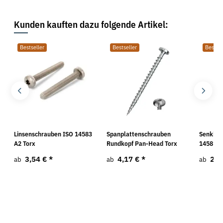
Kunden kauften dazu folgende Artikel:
Bestseller
Bestseller
Bestsel
Linsenschrauben ISO 14583
Spanplattenschrauben
Senkkop
A2 Torx
Rundkopf Pan-Head Torx
14581 A
3,54 €
*
4,17 €
*
2,5
ab
ab
ab