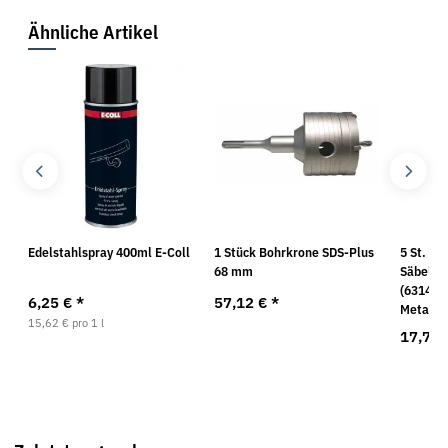
Ähnliche Artikel
Edelstahlspray 400ml E-Coll
1 Stück Bohrkrone SDS-Plus
5 St.
68 mm
Säbelsä
(631494
6,25 €
*
57,12 €
*
Metabo
15,62 € pro 1 l
17,70