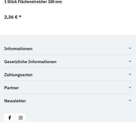
1 Stück Flächenstreicher 100 mm
2,36 €
*
Informationen
Gesetzliche Informationen
Zahlungsarten
Partner
Newsletter
© Schraubenluchs
* Alle Preise inkl. gesetzlicher USt., zzgl.
Versand