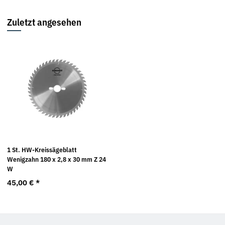
Zuletzt angesehen
1 St. HW-Kreissägeblatt
Wenigzahn 180 x 2,8 x 30 mm Z 24
W
45,00 €
*