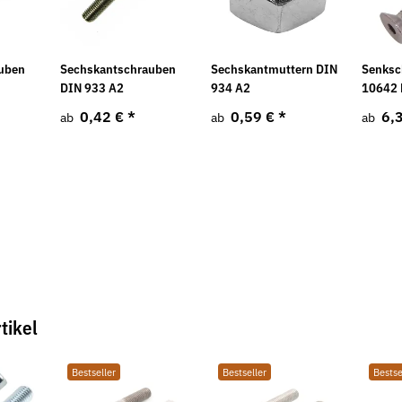
uben
Sechskantschrauben
Sechskantmuttern DIN
Senksc
DIN 933 A2
934 A2
10642 
0,42 €
*
0,59 €
*
6,
ab
ab
ab
tikel
Bestseller
Bestseller
Bestse