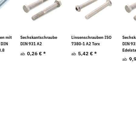
en mit
Sechskantschraube
Linsenschrauben ISO
Sechsk
 DIN
DIN 931 A2
7380-1 A2 Torx
DIN 93
Neu
Neu
8.8
Edelst
0,26 €
*
5,42 €
*
ab
ab
9,
ab
IN 137 mech.
Sicherungsmuttern DIN 7967 galv.
Federscheib
verzinkt
verzinkt
28,08 € -
59,44 €
*
3,45 €