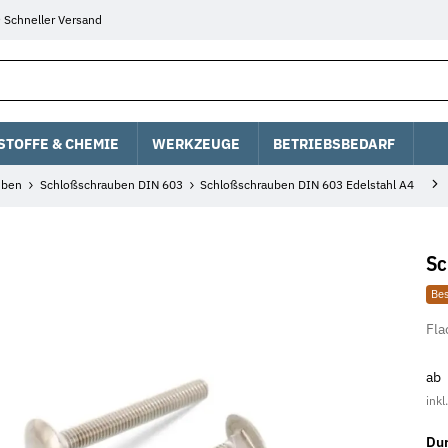
Schneller Versand
STOFFE & CHEMIE
WERKZEUGE
BETRIEBSBEDARF
uben
Schloßschrauben DIN 603
Schloßschrauben DIN 603 Edelstahl A4
Sc
Bes
Fla
ab
inkl
Du