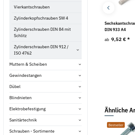
Vierkantschrauben
Zylinderkopfschrauben SW 4
Unterlegscheiben DIN
Linsenkopfschrauben
Sechskantschra
Zylinderschrauben DIN 84 mit
125 Edelstahl A4
ISO 7380-1 A4 mit
DIN 933 A4
Schlitz
Innensechskant
3,11 €
*
9,52 €
*
ab
ab
8,33 €
*
ab
Zylinderschrauben DIN 912 /
ISO 4762
Muttern & Scheiben
Gewindestangen
Dübel
Blindnieten
Ähnliche Ar
Elektrobefestigung
Sanitärtechnik
Bestseller
Neu
Bestseller
Schrauben - Sortimente