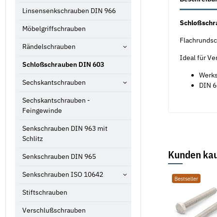
Linsensenkschrauben DIN 966
Schloßschr
Möbelgriffschrauben
Flachrundsc
Rändelschrauben
Ideal für V
Schloßschrauben DIN 603
Werks
Sechskantschrauben
DIN 6
Sechskantschrauben -
Feingewinde
Senkschrauben DIN 963 mit
Schlitz
Kunden kau
Senkschrauben DIN 965
Senkschrauben ISO 10642
Bestseller
Bestseller
Bestseller
Stiftschrauben
Verschlußschrauben