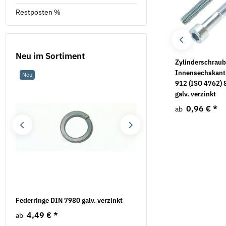
Restposten %
Neu im Sortiment
Linsenflanschschrauben
Flachrundschrauben
Zylinderschraub
ISO 7380-2 A2 mit
mit Schlitz
Innensechskant
Neu
Neu
Innensechskant
912 (ISO 4762) 
14,29 €
*
ab
galv. verzinkt
1,02 €
*
ab
0,96 €
*
ab
Federringe DIN 7980 galv. verzinkt
Federscheiben Form B D
verzinkt
4,49 €
*
ab
5,69 €
*