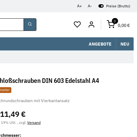
A+
A-
Preise (Brutto)
0
0,00 €
ANGEBOTE
NEU
hloßschrauben DIN 603 Edelstahl A4
tseller
chrundschrauben mit Vierkantansatz
11,49 €
. 19% USt. , zzgl.
Versand
rchmesser: