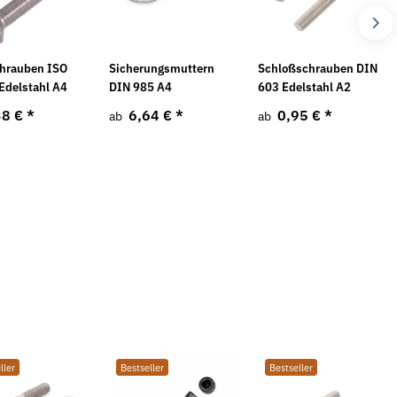
hrauben ISO
Sicherungsmuttern
Schloßschrauben DIN
Edelstahl A4
DIN 985 A4
603 Edelstahl A2
38 €
*
6,64 €
*
0,95 €
*
ab
ab
ller
Bestseller
Bestseller