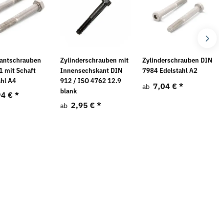
antschrauben
Zylinderschrauben mit
Zylinderschrauben DIN
1 mit Schaft
Innensechskant DIN
7984 Edelstahl A2
Neu
ahl A4
912 / ISO 4762 12.9
7,04 €
*
ab
blank
94 €
*
2,95 €
*
ab
en Form A DIN 137 mech.
Spannschlossmutter DIN 1480 galv.
F
verzinkt
*
2,05 €
*