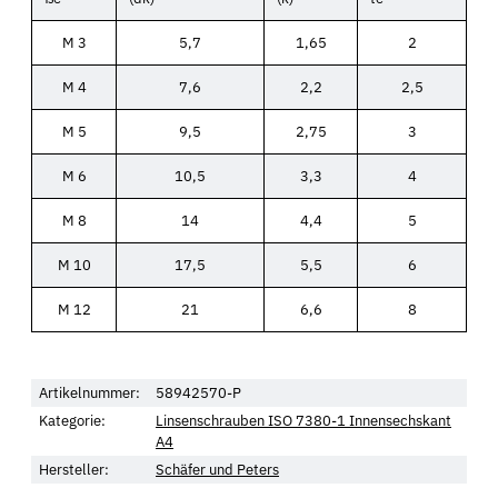
M 3
5,7
1,65
2
M 4
7,6
2,2
2,5
M 5
9,5
2,75
3
M 6
10,5
3,3
4
M 8
14
4,4
5
M 10
17,5
5,5
6
M 12
21
6,6
8
Artikelnummer:
58942570-P
Kategorie:
Linsenschrauben ISO 7380-1 Innensechskant
A4
Hersteller:
Schäfer und Peters