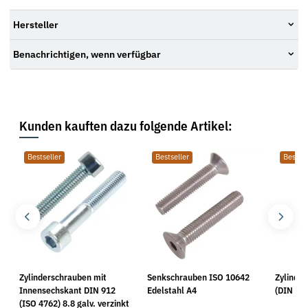
Hersteller
Benachrichtigen, wenn verfügbar
Kunden kauften dazu folgende Artikel:
Bestseller
Bestseller
Bestsel
Zylinderschrauben mit
Senkschrauben ISO 10642
Zylinde
Innensechskant DIN 912
Edelstahl A4
(DIN 912
(ISO 4762) 8.8 galv. verzinkt