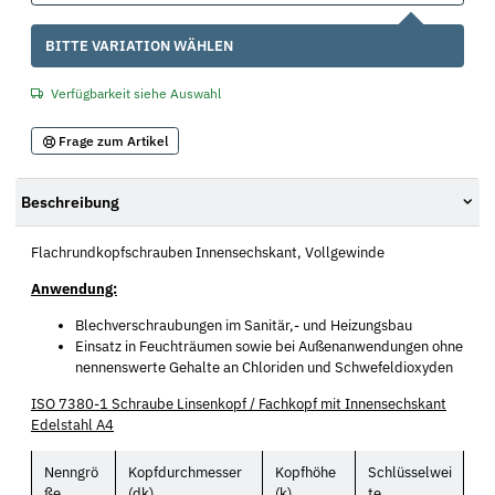
x
BITTE VARIATION WÄHLEN
Verfügbarkeit siehe Auswahl
Frage zum Artikel
Beschreibung
Flachrundkopfschrauben Innensechskant, Vollgewinde
Anwendung:
Blechverschraubungen im Sanitär,- und Heizungsbau
Einsatz in Feuchträumen sowie bei Außenanwendungen ohne
nennenswerte Gehalte an Chloriden und Schwefeldioxyden
ISO 7380-1 Schraube Linsenkopf / Fachkopf mit Innensechskant
Edelstahl A4
Nenngrö
Kopfdurchmesser
Kopfhöhe
Schlüsselwei
ße
(dk)
(k)
te