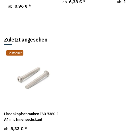
6,38 €
*
1,0
ab
ab
0,96 €
*
ab
Zuletzt angesehen
Bestseller
Linsenkopfschrauben ISO 7380-1
A4 mit Innensechskant
8,33 €
*
ab