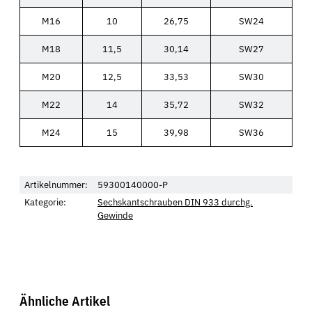
M16
10
26,75
SW24
M18
11,5
30,14
SW27
M20
12,5
33,53
SW30
M22
14
35,72
SW32
M24
15
39,98
SW36
Artikelnummer:
59300140000-P
Kategorie:
Sechskantschrauben DIN 933 durchg.
Gewinde
Ähnliche Artikel