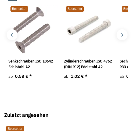
Bestseller
Bestseller
Bestsel
Senkschrauben ISO 10642
Zylinderschrauben ISO 4762
Sechska
Edelstahl A2
(DIN 912) Edelstahl A2
933 A2
0,58 €
*
1,02 €
*
0,4
ab
ab
ab
Zuletzt angesehen
Bestseller