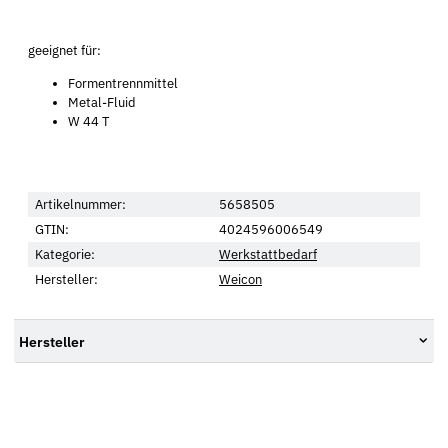
geeignet für:
Formentrennmittel
Metal-Fluid
W 44 T
Artikelnummer:
5658505
GTIN:
4024596006549
Kategorie:
Werkstattbedarf
Hersteller:
Weicon
Hersteller