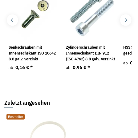
Senkschrauben mit
Zylinderschrauben mit
HSS Spi
Innensechskant ISO 10642
Innensechskant DIN 912
geschlif
8.8 galv. verzinkt
(ISO 4762) 8.8 galv. verzinkt
0,7
ab
0,16 €
*
0,96 €
*
ab
ab
Zuletzt angesehen
Bestseller