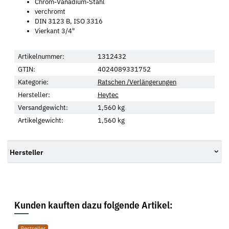
Chrom-Vanadium-Stahl
verchromt
DIN 3123 B, ISO 3316
Vierkant 3/4"
Artikelnummer:
1312432
GTIN:
4024089331752
Kategorie:
Ratschen /Verlängerungen
Hersteller:
Heytec
Versandgewicht:
1,560 kg
Artikelgewicht:
1,560
kg
Hersteller
Kunden kauften dazu folgende Artikel:
Bestseller