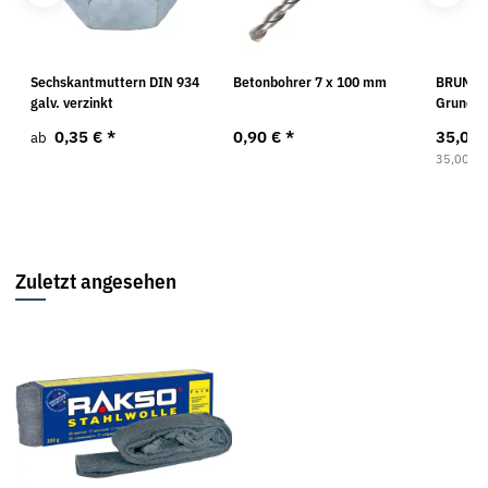
Sechskantmuttern DIN 934
Betonbohrer 7 x 100 mm
BRUNOX®
galv. verzinkt
Grundie
0,35 €
*
0,90 €
*
35,00
ab
35,00 € p
Zuletzt angesehen