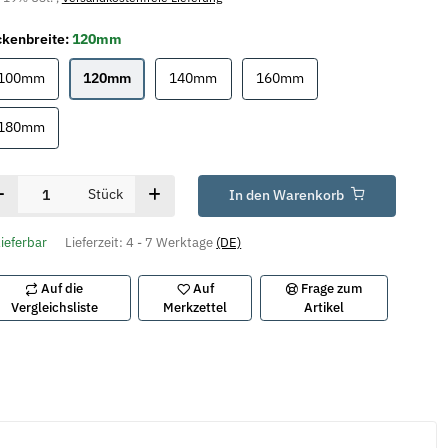
kenbreite:
120mm
100mm
120mm
140mm
160mm
100mm
120mm
140mm
160mm
180mm
180mm
Stück
In den Warenkorb
lieferbar
Lieferzeit:
4 - 7 Werktage
(DE)
Auf die
Auf
Frage zum
Vergleichsliste
Merkzettel
Artikel