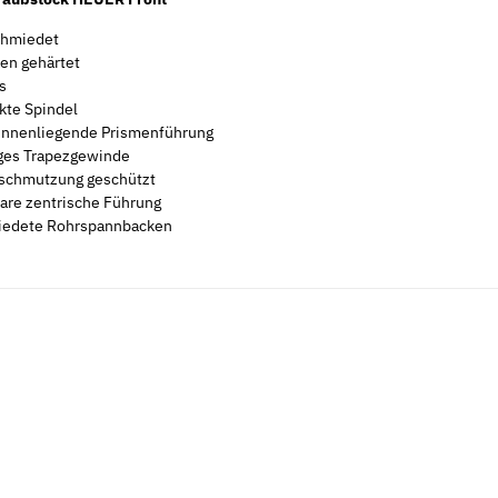
schmiedet
en gehärtet
s
nkte Spindel
 innenliegende Prismenführung
ges Trapezgewinde
schmutzung geschützt
bare zentrische Führung
iedete Rohrspannbacken