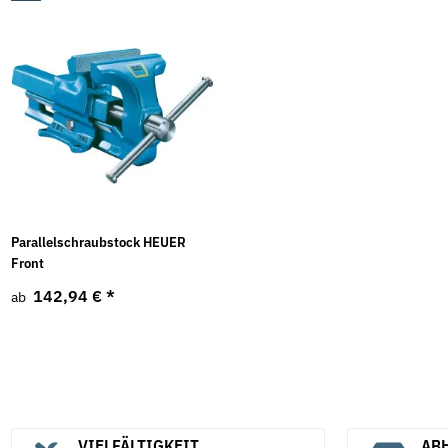
Parallelschraubstock HEUER
Front
142,94 €
*
ab
VIELFÄLTIGKEIT
ABH