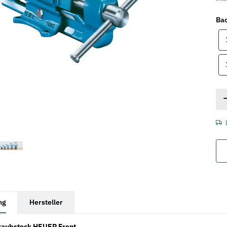
Bac
rkarten anzeigen
ng
Hersteller
hraubstock HEUER Front