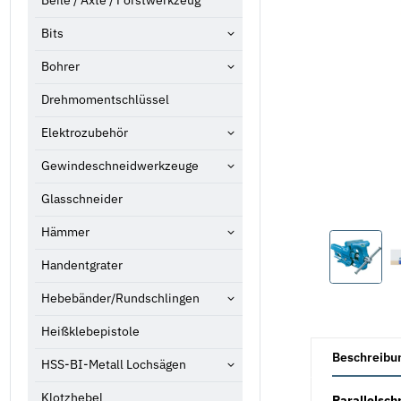
Beile / Äxte / Forstwerkzeug
Bits
Bohrer
Drehmomentschlüssel
Elektrozubehör
Gewindeschneidwerkzeuge
Glasschneider
Hämmer
Handentgrater
Hebebänder/Rundschlingen
Heißklebepistole
weitere Registe
Beschreibu
HSS-BI-Metall Lochsägen
Klotzhebel
Parallelsc