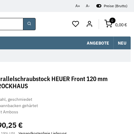
A+
A-
Preise (Brutto)
0
0,00 €
ANGEBOTE
NEU
rallelschraubstock HEUER Front 120 mm
ROCKHAUS
tahl, geschmiedet
pannbacken gehärtet
it Amboss
90,25 €
. 19% USt. ,
Versandkostenfreie Lieferung