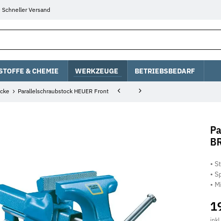
Schneller Versand
STOFFE & CHEMIE
WERKZEUGE
BETRIEBSBEDARF
öcke
Parallelschraubstock HEUER Front
Pa
B
• S
• S
• M
1
inkl