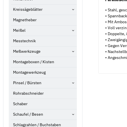
Kreissägeblätter
• Stahl, ge
• Spannback
Magnetheber
• Mit Ambos
• Voll verzi
Meißel
• Doppelte,
• Zweigängi
Messtechnik
• Gegen Ver
Meßwerkzeuge
• Nachstell
• Angeschm
Montageboxen / Kisten
Montagewerkzeug
Pinsel / Bürsten
Rohrabschneider
Schaber
Schaufel / Besen
Schlagzahlen / Buchstaben