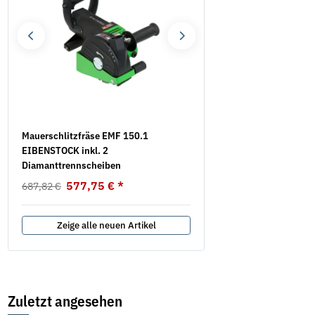
Mauerschlitzfräse EMF 150.1
Flügelschrauben DIN 316 
EIBENSTOCK inkl. 2
verzinkt
Diamanttrennscheiben
7,39 €
*
ab
577,75 €
*
687,82 €
Zeige alle neuen Artikel
Zuletzt angesehen