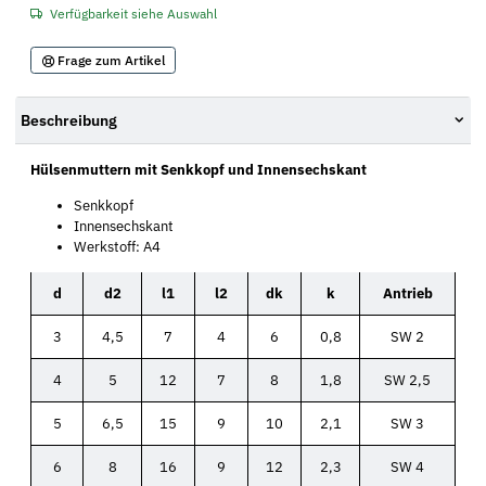
Verfügbarkeit siehe Auswahl
Frage zum Artikel
Beschreibung
Hülsenmuttern mit Senkkopf und Innensechskant
Senkkopf
Innensechskant
Werkstoff: A4
d
d2
l1
l2
dk
k
Antrieb
3
4,5
7
4
6
0,8
SW 2
4
5
12
7
8
1,8
SW 2,5
5
6,5
15
9
10
2,1
SW 3
6
8
16
9
12
2,3
SW 4