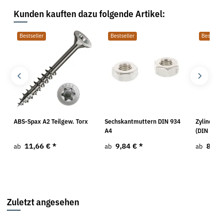
Kunden kauften dazu folgende Artikel:
Bestseller
Bestseller
Bestsel
ABS-Spax A2 Teilgew. Torx
Sechskantmuttern DIN 934
Zylinde
A4
(DIN 912
11,66 €
*
9,84 €
*
8,6
ab
ab
ab
Zuletzt angesehen