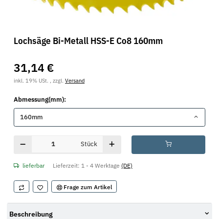
Lochsäge Bi-Metall HSS-E Co8 160mm
31,14 €
inkl. 19% USt. , zzgl.
Versand
Abmessung(mm):
160mm
Stück
lieferbar
Lieferzeit:
1 - 4 Werktage
(DE)
Frage zum Artikel
Beschreibung