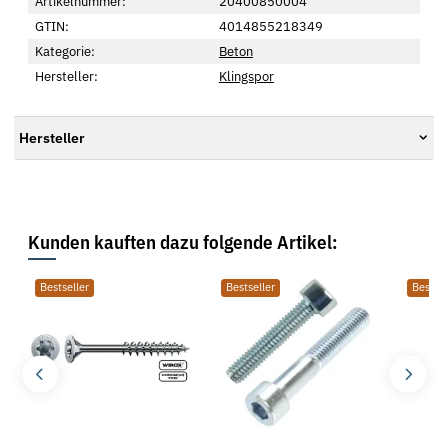
Artikelnummer:
20400850004
GTIN:
4014855218349
Kategorie:
Beton
Hersteller:
Klingspor
Hersteller
Kunden kauften dazu folgende Artikel:
Bestseller
Bestseller
Bestsel