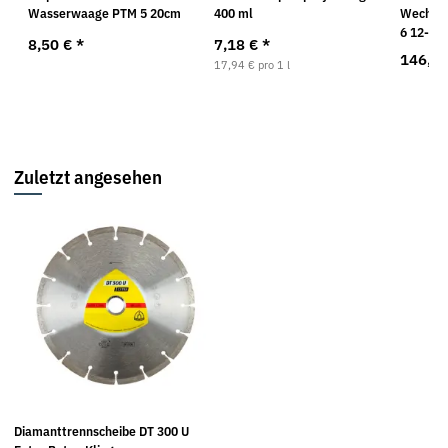
Wasserwaage PTM 5 20cm
400 ml
Wechsel
6 12-tlg
8,50 €
*
7,18 €
*
146,4
17,94 € pro 1 l
Zuletzt angesehen
Diamanttrennscheibe DT 300 U