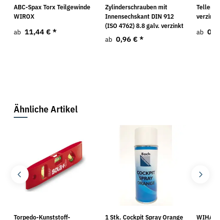
ABC-Spax Torx Teilgewinde
Zylinderschrauben mit
Tellerko
WIROX
Innensechskant DIN 912
verzinkt
(ISO 4762) 8.8 galv. verzinkt
11,44 €
*
0,1
ab
ab
0,96 €
*
ab
Ähnliche Artikel
Torpedo-Kunststoff-
1 Stk. Cockpit Spray Orange
WIHA Sc