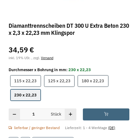
Diamanttrennscheiben DT 300 U Extra Beton 230
x 2,3 x 22,23 mm Klingspor
34,59 €
inkl. 19% USt. , zzgl.
Versand
Durchmesser x Bohrung in mm:
230 x 22,23
115 x 22,23
125 x 22,23
180 x 22,23
115 x 22,23
125 x 22,23
180 x 22,23
230 x 22,23
230 x 22,23
Stück
lieferbar / geringer Bestand
Lieferzeit:
1 - 4 Werktage
(DE)