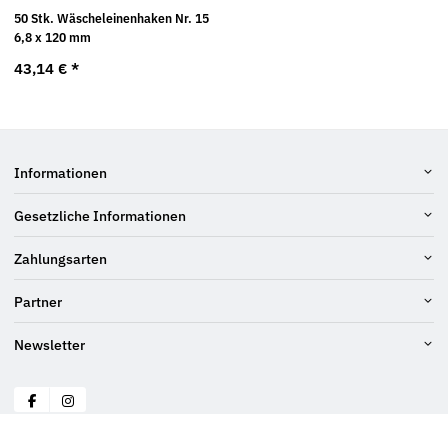
50 Stk. Wäscheleinenhaken Nr. 15
6,8 x 120 mm
43,14 €
*
Informationen
Gesetzliche Informationen
Zahlungsarten
Partner
Newsletter
© Schraubenluchs
* Alle Preise inkl. gesetzlicher USt., zzgl.
Versand