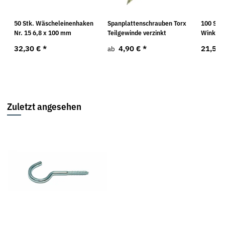
50 Stk. Wäscheleinenhaken
Spanplattenschrauben Torx
100 Stk.
Nr. 15 6,8 x 100 mm
Teilgewinde verzinkt
Winkels
32,30 €
*
4,90 €
*
21,59
ab
Zuletzt angesehen