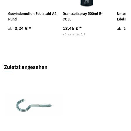
Gewindemuffen Edelstahl A2
Drahtseilspray 500ml E-
Unterle
Rund
COLL
Edelstah
0,24 €
*
13,46 €
*
1,3
ab
ab
26,92 € pro 1 l
Zuletzt angesehen