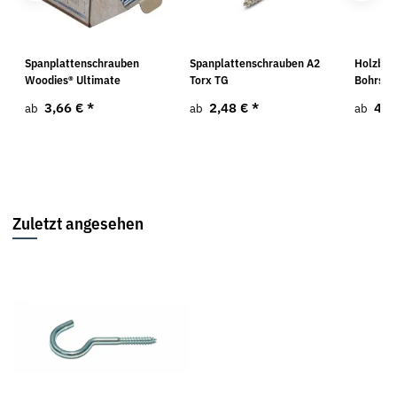
2
Spanplattenschrauben
Spanplattenschrauben A2
Holzboh
Woodies® Ultimate
Torx TG
Bohrspi
3,66 €
*
2,48 €
*
4,3
ab
ab
ab
Zuletzt angesehen