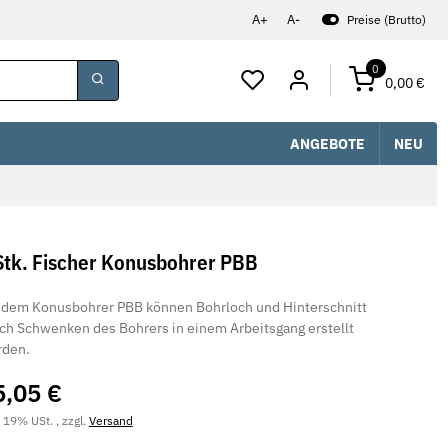
A+
A-
Preise (Brutto)
0
0,00 €
ANGEBOTE
NEU
Stk. Fischer Konusbohrer PBB
 dem Konusbohrer PBB können Bohrloch und Hinterschnitt
ch Schwenken des Bohrers in einem Arbeitsgang erstellt
rden.
5,05 €
. 19% USt. , zzgl.
Versand