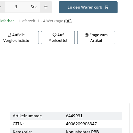
Stk
In den Warenkorb
lieferbar
Lieferzeit:
1 - 4 Werktage
(DE)
Auf die
Auf
Frage zum
Vergleichsliste
Merkzettel
Artikel
Artikelnummer:
6449931
GTIN:
4006209906347
Kategorie:
Konusbohrer PBB