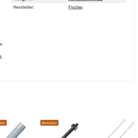
Hersteller:
Fischer
in
B.
ller
Bestseller