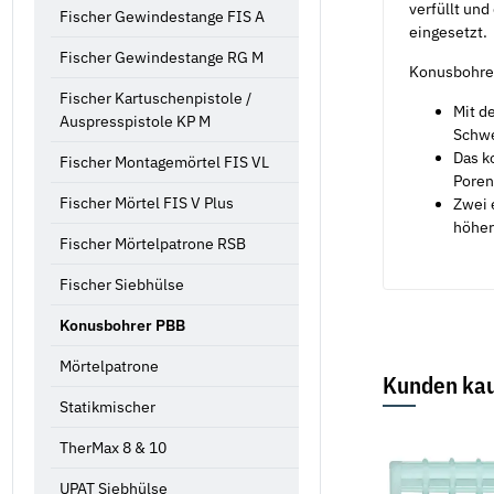
verfüllt un
Fischer Gewindestange FIS A
eingesetzt.
Fischer Gewindestange RG M
Konusbohrer
Fischer Kartuschenpistole /
Mit d
Auspresspistole KP M
Schwe
Das k
Fischer Montagemörtel FIS VL
Poren
Fischer Mörtel FIS V Plus
Zwei 
höher
Fischer Mörtelpatrone RSB
Fischer Siebhülse
Konusbohrer PBB
Mörtelpatrone
Kunden kau
Statikmischer
Bestseller
TherMax 8 & 10
UPAT Siebhülse