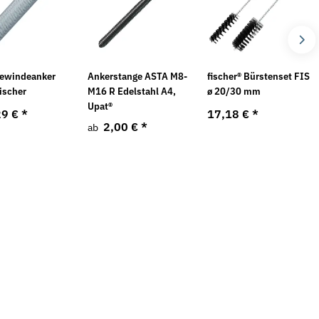
ewindeanker
Ankerstange ASTA M8-
fischer® Bürstenset FIS
ischer
M16 R Edelstahl A4,
ø 20/30 mm
Upat®
29 €
*
17,18 €
*
2,00 €
*
ab
Neu