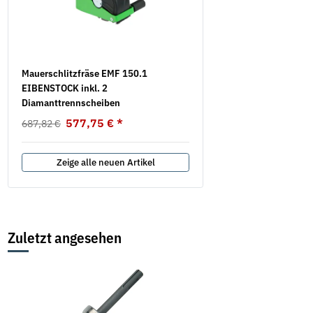
Mauerschlitzfräse EMF 150.1
Flügelschrauben DIN 316 
EIBENSTOCK inkl. 2
verzinkt
Diamanttrennscheiben
7,39 €
*
ab
577,75 €
*
687,82 €
Zeige alle neuen Artikel
Zuletzt angesehen