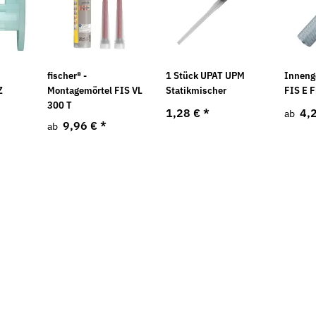
fischer® -
1 Stück UPAT UPM
Inneng
Z
Montagemörtel FIS VL
Statikmischer
FIS E F
300 T
1,28 €
*
4,
ab
9,96 €
*
ab
Neu
Neu