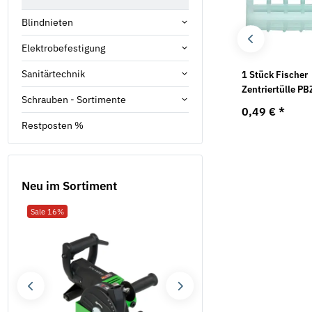
Blindnieten
Elektrobefestigung
Sanitärtechnik
Flanschmuttern
BRUNOX® Pump-
1 Stück Fischer
selbstsichernd DIN
Sprühflasche -ohne
Zentriertülle PB
Schrauben - Sortimente
6926 A2
Inhalt, 500ml
0,49 €
*
7,59 €
*
5,25 €
*
ab
Restposten %
Neu im Sortiment
Sale 16%
Neu