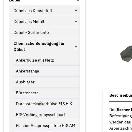
Dübel aus Kunststoff
Dübel aus Metall
Dübel - Sortimente
Chemische Befestigung für
Dübel
Ankerhülse mit Netz
Ankerstange
Ausbläser
weitere Registe
Bürstensets
Beschreibu
Durchsteckankerhülse FIS H K
Der
fischer
FIS Verlängerungsschlauch
Befestigung
werden das 
Fischer Auspresspistole FIS AM
Arbeitsschri