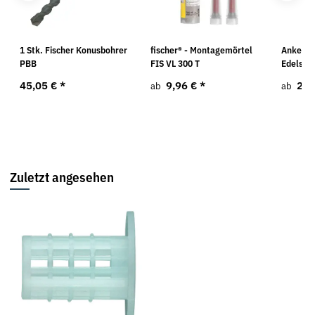
1 Stk. Fischer Konusbohrer
fischer® - Montagemörtel
Ankerst
PBB
FIS VL 300 T
Edelstah
45,05 €
*
9,96 €
*
2,0
ab
ab
Zuletzt angesehen