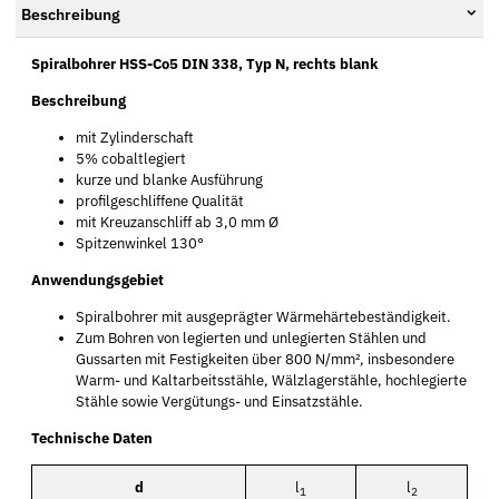
Beschreibung
Spiralbohrer HSS-Co5 DIN 338, Typ N, rechts blank
Beschreibung
mit Zylinderschaft
5% cobaltlegiert
kurze und blanke Ausführung
profilgeschliffene Qualität
mit Kreuzanschliff ab 3,0 mm Ø
Spitzenwinkel 130°
Anwendungsgebiet
Spiralbohrer mit ausgeprägter Wärmehärtebeständigkeit.
Zum Bohren von legierten und unlegierten Stählen und
Gussarten mit Festigkeiten über 800 N/mm², insbesondere
Warm- und Kaltarbeitsstähle, Wälzlagerstähle, hochlegierte
Stähle sowie Vergütungs- und Einsatzstähle.
Technische Daten
d
l
l
1
2