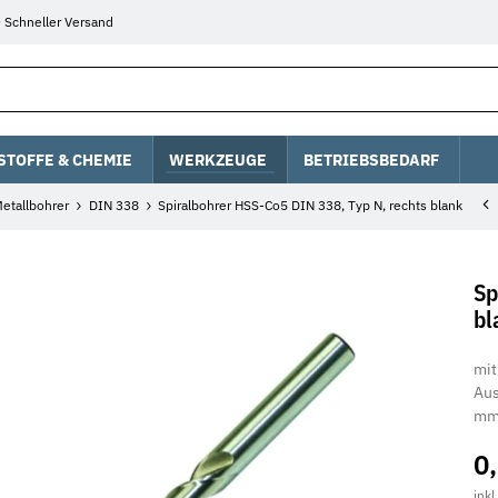
Schneller Versand
STOFFE & CHEMIE
WERKZEUGE
BETRIEBSBEDARF
etallbohrer
DIN 338
Spiralbohrer HSS-Co5 DIN 338, Typ N, rechts blank
Sp
bl
mit
Aus
mm 
0
inkl