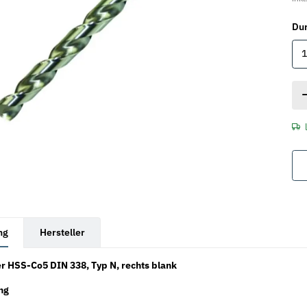
Du
1
rkarten anzeigen
ng
Hersteller
r HSS-Co5 DIN 338, Typ N, rechts blank
ng