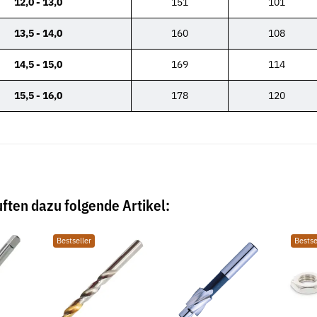
12,0 - 13,0
151
101
13,5 - 14,0
160
108
14,5 - 15,0
169
114
15,5 - 16,0
178
120
ften dazu folgende Artikel:
Bestseller
Bestse