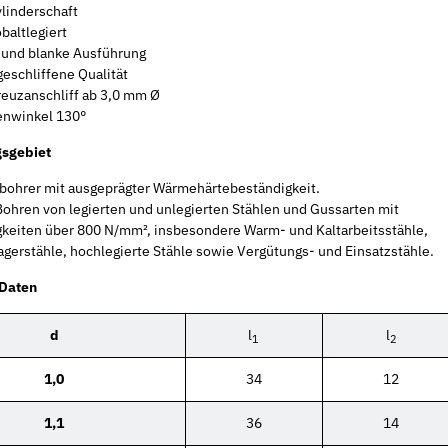
ylinderschaft
baltlegiert
 und blanke Ausführung
geschliffene Qualität
reuzanschliff ab 3,0 mm Ø
enwinkel 130°
sgebiet
lbohrer mit ausgeprägter Wärmehärtebeständigkeit.
ohren von legierten und unlegierten Stählen und Gussarten mit
gkeiten über 800 N/mm², insbesondere Warm- und Kaltarbeitsstähle,
agerstähle, hochlegierte Stähle sowie Vergütungs- und Einsatzstähle.
 Daten
d
l
l
1
2
1,0
34
12
1,1
36
14