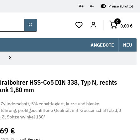
A+
A-
Preise (Brutto)
0
0,00 €
ANGEBOTE
NEU
iralbohrer HSS-Co5 DIN 338, Typ N, rechts
ank 1,80 mm
 Zylinderschaft, 5% cobaltlegiert, kurze und blanke
führung, profilgeschliffene Qualität, mit Kreuzanschliff ab 3,0
Ø, Spitzenwinkel 130°
,69 €
. 19% USt. , zzgl.
Versand