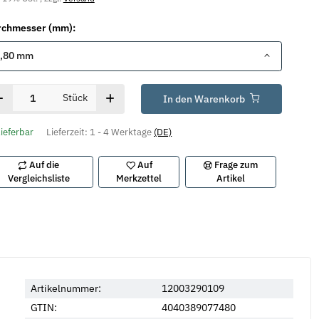
rchmesser (mm):
,80 mm
Stück
In den Warenkorb
lieferbar
Lieferzeit:
1 - 4 Werktage
(DE)
Auf die
Auf
Frage zum
Vergleichsliste
Merkzettel
Artikel
Artikelnummer:
12003290109
GTIN:
4040389077480