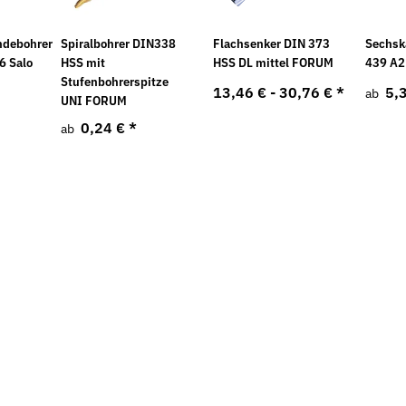
Neu
Neu
ndebohrer
Spiralbohrer DIN338
Flachsenker DIN 373
Sechsk
6 Salo
HSS mit
HSS DL mittel FORUM
439 A2
Stufenbohrerspitze
13,46 € -
30,76 €
*
5,
ab
UNI FORUM
0,24 €
*
ab
967 galv.
Flügelmuttern Stahl verzinkt leichte
Federscheib
Ausführung
verzinkt
5,22 €
*
3,45 €
ab
ab