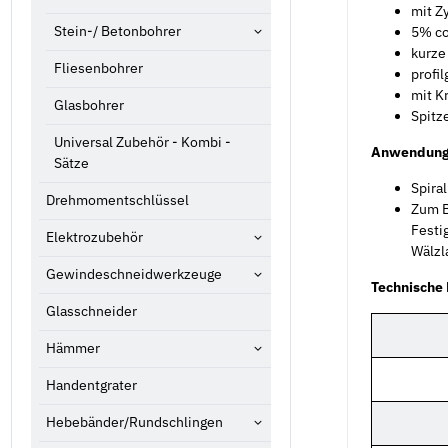
mit Z
Stein-/ Betonbohrer
5% co
kurze
Fliesenbohrer
profil
mit K
Glasbohrer
Spitz
Universal Zubehör - Kombi -
Anwendung
Sätze
Spira
Drehmomentschlüssel
Zum B
Festi
Elektrozubehör
Wälzl
Gewindeschneidwerkzeuge
Technische
Glasschneider
Hämmer
Handentgrater
Hebebänder/Rundschlingen