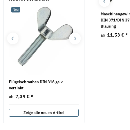
Neu
Neu
Linsenschrauben ISO
Ringmutter gegossen
Maschinengewi
14583 A2 Torx
Edelstahl A2
DIN 371/DIN 37
Blauring
3,54 €
*
0,56 €
*
ab
ab
11,53 €
*
ab
Flügelschrauben DIN 316 galv.
Sicherungsmuttern DIN 7
verzinkt
verzinkt
7,39 €
*
28,08 € -
59,44 €
*
ab
Zeige alle neuen Artikel