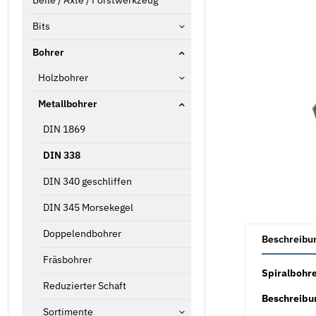
Beile / Äxte / Forstwerkzeug
Bits
Bohrer
Holzbohrer
Metallbohrer
DIN 1869
DIN 338
DIN 340 geschliffen
DIN 345 Morsekegel
weitere Registe
Doppelendbohrer
Beschreibu
Fräsbohrer
Spiralbohre
Reduzierter Schaft
Beschreibu
Sortimente