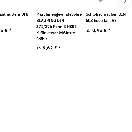
Neu
antmuttern DIN
Maschinengewindebohrer
Schloßschrauben DIN
BLAURING DIN
603 Edelstahl A2
371/376 Form B HSSE
35 €
*
0,95 €
*
ab
M für verschleißfeste
Stähle
9,62 €
*
ab
en Form A DIN 137 mech.
Federringe DIN 7980 galv. verzinkt
F
v
4,49 €
*
ab
*