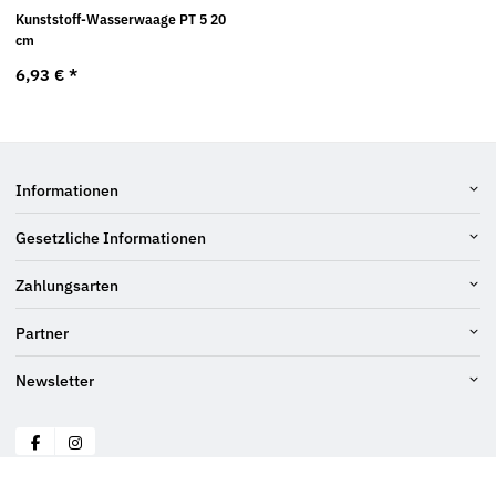
Kunststoff-Wasserwaage PT 5 20
cm
6,93 €
*
Informationen
Gesetzliche Informationen
Zahlungsarten
Partner
Newsletter
© Schraubenluchs
* Alle Preise inkl. gesetzlicher USt., zzgl.
Versand