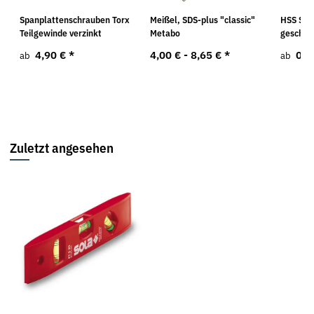
m
Spanplattenschrauben Torx
Meißel, SDS-plus "classic"
HSS Spi
Teilgewinde verzinkt
Metabo
geschlif
4,90 €
*
4,00 € -
8,65 €
*
0,7
ab
ab
Zuletzt angesehen