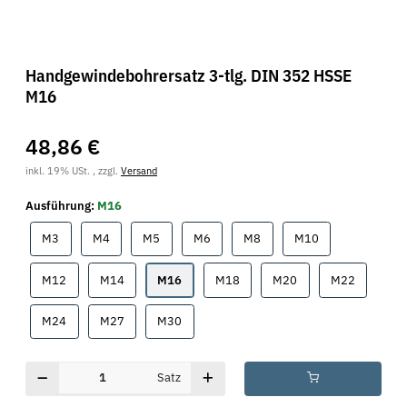
Handgewindebohrersatz 3-tlg. DIN 352 HSSE
M16
48,86 €
inkl. 19% USt. , zzgl.
Versand
Ausführung:
M16
M3
M4
M5
M6
M8
M10
M3
M4
M5
M6
M8
M10
M12
M14
M16
M18
M20
M22
M12
M14
M16
M18
M20
M22
M24
M27
M30
M24
M27
M30
Satz