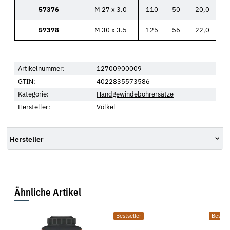
57376
M 27 x 3.0
110
50
20,0
57378
M 30 x 3.5
125
56
22,0
Artikelnummer:
12700900009
GTIN:
4022835573586
Kategorie:
Handgewindebohrersätze
Hersteller:
Völkel
Hersteller
Ähnliche Artikel
Bestseller
Bestsel