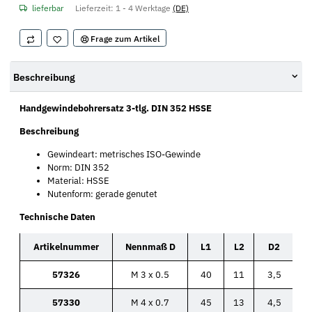
lieferbar
Lieferzeit:
1 - 4 Werktage
(DE)
Frage zum Artikel
Beschreibung
Handgewindebohrersatz 3-tlg. DIN 352 HSSE
Beschreibung
Gewindeart: metrisches ISO-Gewinde
Norm: DIN 352
Material: HSSE
Nutenform: gerade genutet
Technische Daten
Artikelnummer
Nennmaß D
L1
L2
D2
57326
M 3 x 0.5
40
11
3,5
57330
M 4 x 0.7
45
13
4,5