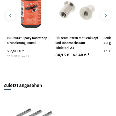
BRUNOX® Epoxy Roststopp +
Hülsenmuttern mit Senkkopf
Senkkop
Grundierung 250ml
und Innensechskant
4.8 galv
Edelstahl A1
27,50 €
*
0,5
ab
34,15 € -
62,48 €
*
110,00 € pro 1 l
Zuletzt angesehen