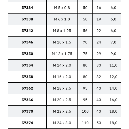
57334
M 5 x 0.8
50
16
6,0
57338
M 6 x 1.0
50
19
6,0
57342
M 8 x 1.25
56
22
6,0
57346
M 10 x 1.5
70
24
7,0
57350
M 12 x 1.75
75
29
9,0
57354
M 14 x 2.0
80
30
11,0
57358
M 16 x 2.0
80
32
12,0
57362
M 18 x 2.5
95
40
14,0
57366
M 20 x 2.5
95
40
16,0
57370
M 22 x 2.5
100
40
18,0
57374
M 24 x 3.0
110
50
18,0