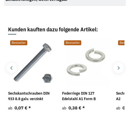
Kunden kauften dazu folgende Artikel:
Bestseller
Bestseller
Bestsel
Sechskantschrauben DIN
Federringe DIN 127
Sechska
933 8.8 galv. verzinkt
Edelstahl A1 Form B
A2
0,07 €
*
0,38 €
*
0,5
ab
ab
ab