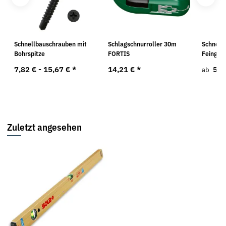
Schnellbauschrauben mit
Schlagschnurroller 30m
Schnell
Bohrspitze
FORTIS
Feingew
7,82 € -
15,67 €
*
14,21 €
*
5,9
ab
Zuletzt angesehen