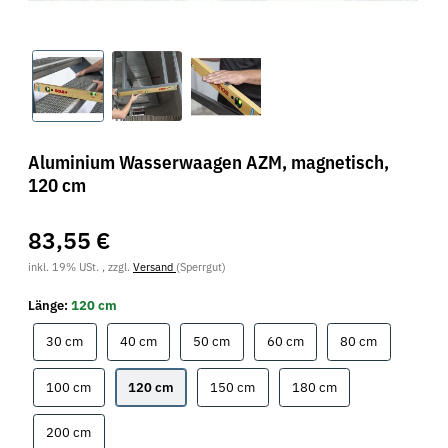
Aluminium Wasserwaagen AZM, magnetisch,
120 cm
83,55 €
inkl. 19% USt. , zzgl.
Versand
(Sperrgut)
Länge:
120 cm
30 cm
40 cm
50 cm
60 cm
80 cm
30 cm
40 cm
50 cm
60 cm
80 cm
100 cm
120 cm
150 cm
180 cm
100 cm
120 cm
150 cm
180 cm
200 cm
200 cm