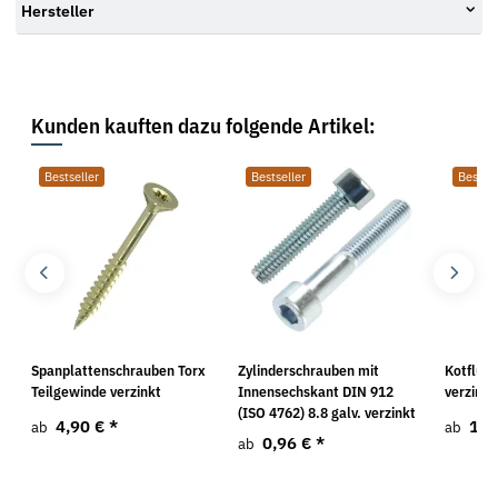
Hersteller
Kunden kauften dazu folgende Artikel:
Bestseller
Bestseller
Bestsel
Spanplattenschrauben Torx
Zylinderschrauben mit
Kotflüge
Teilgewinde verzinkt
Innensechskant DIN 912
verzinkt
(ISO 4762) 8.8 galv. verzinkt
4,90 €
*
1,3
ab
ab
0,96 €
*
ab