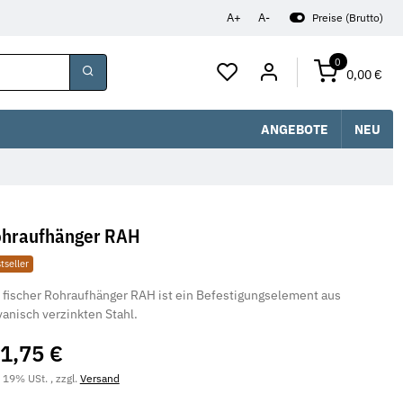
A+
A-
Preise (Brutto)
0
0,00 €
ANGEBOTE
NEU
hraufhänger RAH
tseller
 fischer Rohraufhänger RAH ist ein Befestigungselement aus
vanisch verzinkten Stahl.
1,75 €
. 19% USt. , zzgl.
Versand