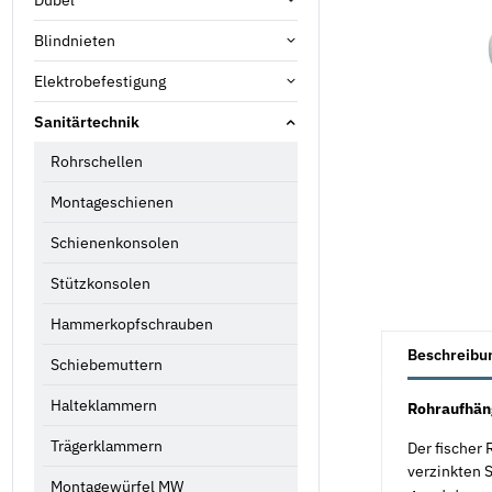
Blindnieten
Elektrobefestigung
Sanitärtechnik
Rohrschellen
Montageschienen
Schienenkonsolen
Stützkonsolen
Hammerkopfschrauben
weitere Registe
Beschreibu
Schiebemuttern
Halteklammern
Rohraufhän
Trägerklammern
Der fischer
verzinkten 
Montagewürfel MW