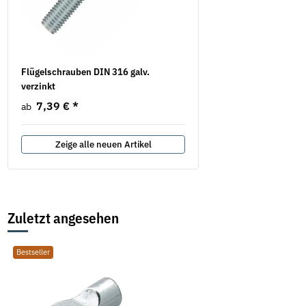
Flügelschrauben DIN 316 galv.
Federscheiben Form A D
verzinkt
verzinkt
7,39 €
*
3,45 €
*
ab
ab
Zeige alle neuen Artikel
Zuletzt angesehen
Bestseller