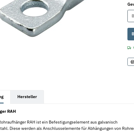
Ge
B
x
B
rkarten anzeigen
ng
Hersteller
ger RAH
 Rohraufhänger RAH ist ein Befestigungselement aus galvanisch
Stahl. Diese werden als Anschlusselemente für Abhängungen von Rohre