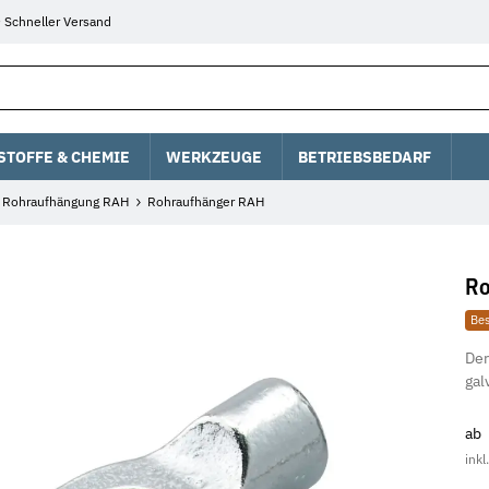
Schneller Versand
STOFFE & CHEMIE
WERKZEUGE
BETRIEBSBEDARF
Rohraufhängung RAH
Rohraufhänger RAH
Ro
Bes
Der
gal
ab
inkl