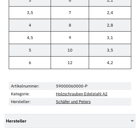
3
6
2,1
3,5
7
2,4
4
8
2,8
4,5
9
3,1
5
10
3,5
6
12
4,2
Artikelnummer:
59000060000-P
Kategorie:
Holzschrauben Edelstahl A2
Hersteller:
Schäfer und Peters
Hersteller