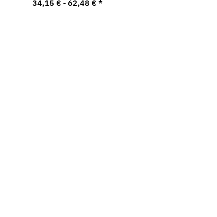
34,15 € -
62,48 €
*
Neu
Neu