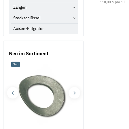
10,52 €
*
ab
110,00 € pro 1 l
Zangen
Steckschlüssel
Außen-Entgrater
Neu im Sortiment
Neu
Neu