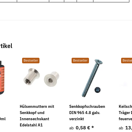
tikel
Bestseller
Bestseller
Bestse
Hülsenmuttern mit
Senkkopfschrauben
Keilsch
Senkkopf und
DIN 965 4.8 galv.
Träger
0ml
Innensechskant
verzinkt
feuerve
Edelstahl A1
0,58 €
*
13
ab
ab