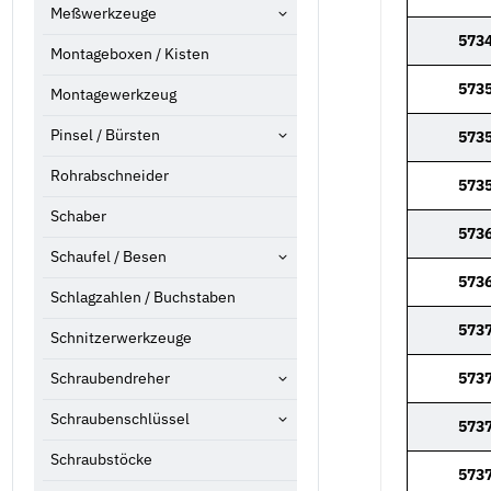
Meßwerkzeuge
573
Montageboxen / Kisten
573
Montagewerkzeug
Pinsel / Bürsten
573
Rohrabschneider
573
Schaber
573
Schaufel / Besen
573
Schlagzahlen / Buchstaben
573
Schnitzerwerkzeuge
Schraubendreher
573
Schraubenschlüssel
573
Schraubstöcke
573