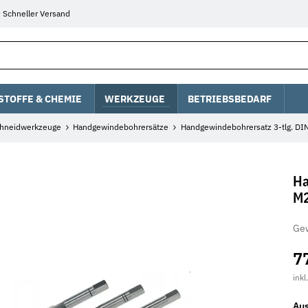
Schneller Versand
STOFFE & CHEMIE
WERKZEUGE
BETRIEBSBEDARF
hneidwerkzeuge
Handgewindebohrersätze
Handgewindebohrersatz 3-tlg. DI
Ha
M
Gew
7
inkl
Au