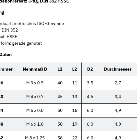
ebohrersatz 3-tlg. DIN 352 HSSE
ng
deart: metrisches ISO-Gewinde
 DIN 352
ial: HSSE
form: gerade genutet
 Daten
nummer
Nennmaß D
L1
L2
D2
Durchmesser
26
M 3 x 0.5
40
11
3,5
2,7
30
M 4 x 0.7
45
13
4,5
3,4
34
M 5 x 0.8
50
16
6,0
4,9
38
M 6 x 1.0
50
19
6,0
4,9
42
M 8 x 1.25
56
22
6,0
4,9