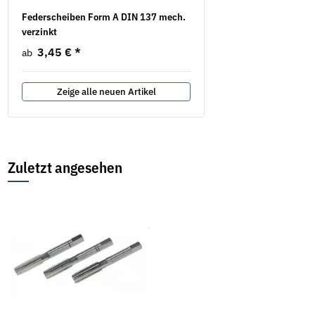
Federscheiben Form A DIN 137 mech.
Flügelmuttern Stahl verzi
verzinkt
Ausführung
3,45 €
*
5,22 €
*
ab
ab
Zeige alle neuen Artikel
Zuletzt angesehen