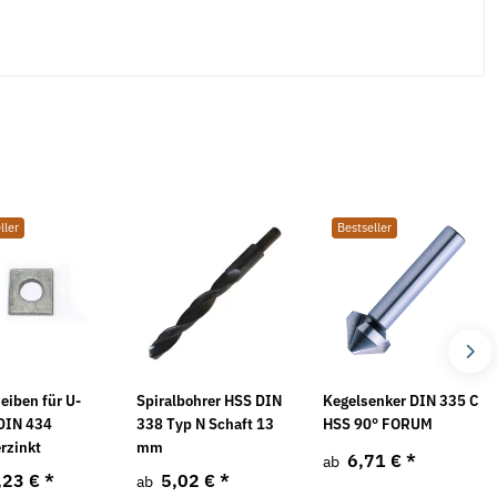
ller
Bestseller
eiben für U-
Spiralbohrer HSS DIN
Kegelsenker DIN 335 C
 DIN 434
338 Typ N Schaft 13
HSS 90° FORUM
rzinkt
mm
6,71 €
*
ab
,23 €
*
5,02 €
*
ab