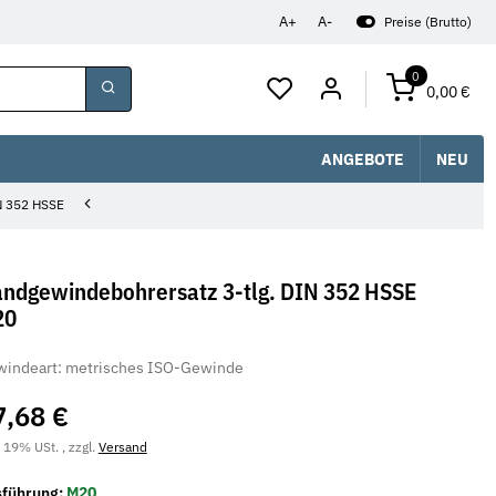
A+
A-
Preise (Brutto)
0
0,00 €
ANGEBOTE
NEU
N 352 HSSE
ndgewindebohrersatz 3-tlg. DIN 352 HSSE
20
indeart: metrisches ISO-Gewinde
7,68 €
. 19% USt. , zzgl.
Versand
sführung:
M20