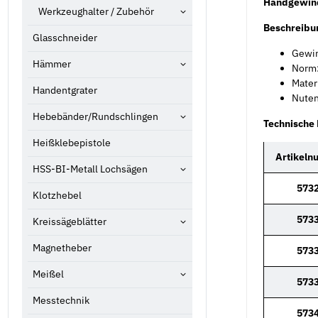
Handgewind
Werkzeughalter / Zubehör
Beschreibu
Glasschneider
Gewin
Hämmer
Norm:
Mater
Handentgrater
Nuten
Hebebänder/Rundschlingen
Technische
Heißklebepistole
Artikel
HSS-BI-Metall Lochsägen
573
Klotzhebel
573
Kreissägeblätter
Magnetheber
573
Meißel
573
Messtechnik
573