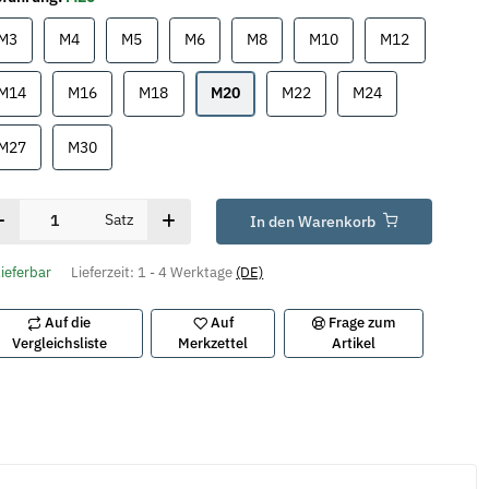
M3
M4
M5
M6
M8
M10
M12
M3
M4
M5
M6
M8
M10
M12
M14
M16
M18
M20
M22
M24
M14
M16
M18
M20
M22
M24
M27
M30
M27
M30
Satz
In den Warenkorb
lieferbar
Lieferzeit:
1 - 4 Werktage
(DE)
Auf die
Auf
Frage zum
Vergleichsliste
Merkzettel
Artikel