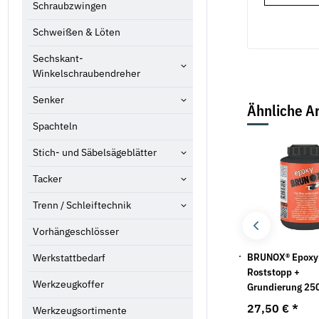
Schraubzwingen
Schweißen & Löten
Sechskant-
Winkelschraubendreher
Senker
Ähnliche Ar
Spachteln
Bestseller
Bestseller
Stich- und Säbelsägeblätter
Tacker
Trenn / Schleiftechnik
Vorhängeschlösser
Hutmuttern DIN 1587
Maschinengewindebohrer
BRUNOX® Epoxy
Werkstattbedarf
Messing
DIN 371/DIN 376 Dulo
Roststopp +
Werkzeugkoffer
Weißring für VA-
Grundierung 25
6,39 €
*
ab
Werkstoff
27,50 €
*
Werkzeugsortimente