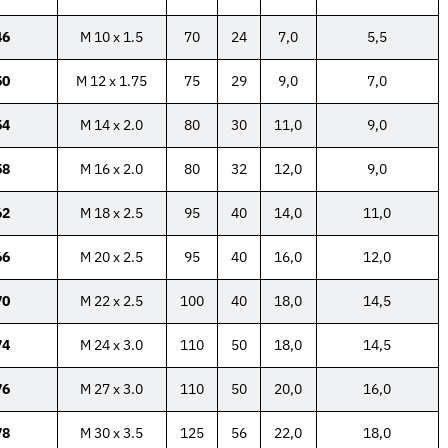
46
M 10 x 1.5
70
24
7,0
5,5
50
M 12 x 1.75
75
29
9,0
7,0
54
M 14 x 2.0
80
30
11,0
9,0
58
M 16 x 2.0
80
32
12,0
9,0
62
M 18 x 2.5
95
40
14,0
11,0
66
M 20 x 2.5
95
40
16,0
12,0
70
M 22 x 2.5
100
40
18,0
14,5
74
M 24 x 3.0
110
50
18,0
14,5
76
M 27 x 3.0
110
50
20,0
16,0
78
M 30 x 3.5
125
56
22,0
18,0